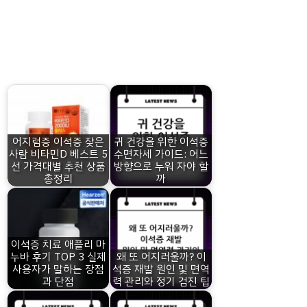
어지럼증 이석증 잦은
귀 건강을 위한 이석증
사람 비타민D 베스트 5
수면자세 가이드: 어느
선 가격대별 추천 상품
방향으로 누워 자야 할
총정리
까
이석증 치료 애플리 마
누바 후기 TOP 3 실제
왜 또 어지러울까? 이
사용자가 말하는 장점
석증 재발 원인 및 면역
과 단점
력 관리와 정기 검진 팁