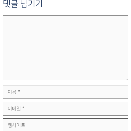
댓글 남기기
댓
글
이
름
이
메
일
웹
사