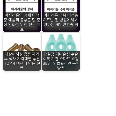
어지러움의 정체 이석
어지러움 극복 이석증
증 애플리 증후군 및 증
치료법 및 병원에서 시
상 완화를 위한 전문 치
행하는 체위변환술 원
료
리
대장내시경 용종 제거
요실금 미니슬링 수술
후 식사 가격대별 추천
회복 기간 스마트 쇼핑
TOP 4 예산에 맞는 선
BEST 7 효율적인 구매
택
방법