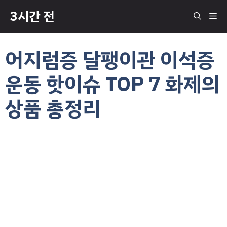
컨
3시간 전
메
텐
츠
로
뉴
어지럼증 달팽이관 이석증
건
너
운동 핫이슈 TOP 7 화제의
뛰
기
상품 총정리