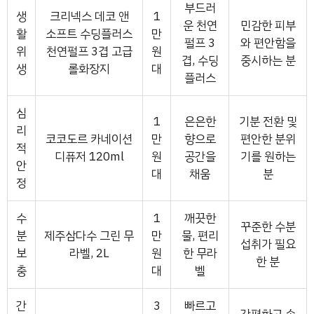
부드러
생
크리넥스 데코 앤
1
운 천연
민감한 피부
활
소프트 수딩플러스
만
펄프 3
와 편안함을
위
천연펄프 3겹 고급
원
겹, 수딩
중시하는 분
생
롤화장지
대
플러스
심
1
은은한
기분 전환 및
리
코코도르 카네이션
만
향으로
편안한 분위
적
디퓨저 120ml
원
공간을
기를 원하는
안
대
채움
분
정
수
1
깨끗한
꾸준한 수분
분
제주삼다수 그린 무
만
물, 편리
섭취가 필요
보
라벨, 2L
원
한 무라
한 분
충
대
벨
간
3
빠르고