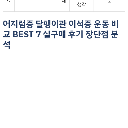
료
대
분
생각
어지럼증 달팽이관 이석증 운동 비
교 BEST 7 실구매 후기 장단점 분
석