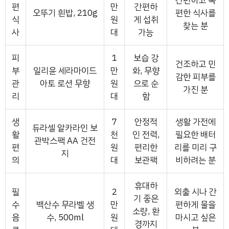
간편하고 속
편
만
간편하
오뚜기 흰밥, 210g
편한 식사를
식
원
게 섭취
찾는 분
사
대
가능
피
1
보습 강
건조하고 민
부
일리윤 세라마이드
만
화, 무향
감한 피부를
관
아토 로션 무향
원
으로 순
가진 분
리
대
함
생
7
안정적
생활 가전에
듀라셀 알카라인 보
활
천
인 전력,
필요한 배터
관박스팩 AA 건전
편
원
편리한
리를 미리 구
지
의
대
보관팩
비하려는 분
휴대하
필
2
외출 시나 간
기 좋은
수
백산수 무라벨 생
만
편하게 물을
소량, 환
음
수, 500ml
원
마시고 싶은
경까지