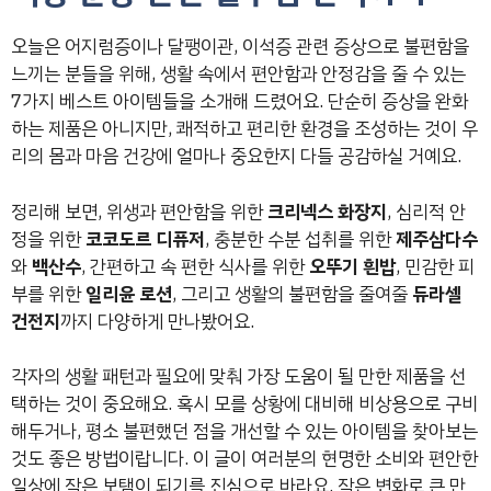
오늘은 어지럼증이나 달팽이관, 이석증 관련 증상으로 불편함을
느끼는 분들을 위해, 생활 속에서 편안함과 안정감을 줄 수 있는
7가지 베스트 아이템들을 소개해 드렸어요. 단순히 증상을 완화
하는 제품은 아니지만, 쾌적하고 편리한 환경을 조성하는 것이 우
리의 몸과 마음 건강에 얼마나 중요한지 다들 공감하실 거예요.
정리해 보면, 위생과 편안함을 위한
크리넥스 화장지
, 심리적 안
정을 위한
코코도르 디퓨저
, 충분한 수분 섭취를 위한
제주삼다수
와
백산수
, 간편하고 속 편한 식사를 위한
오뚜기 흰밥
, 민감한 피
부를 위한
일리윤 로션
, 그리고 생활의 불편함을 줄여줄
듀라셀
건전지
까지 다양하게 만나봤어요.
각자의 생활 패턴과 필요에 맞춰 가장 도움이 될 만한 제품을 선
택하는 것이 중요해요. 혹시 모를 상황에 대비해 비상용으로 구비
해두거나, 평소 불편했던 점을 개선할 수 있는 아이템을 찾아보는
것도 좋은 방법이랍니다. 이 글이 여러분의 현명한 소비와 편안한
일상에 작은 보탬이 되기를 진심으로 바라요. 작은 변화로 큰 만