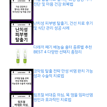
진단 및 마음 건강 회복법
난치성 피부병 탈출기, 건선 치료 후기
및 식단 관리 성공 사례
다래끼 째기 배농술 흉터 종류별 추천
BEST 4 다양한 선택지 총정리
코막힘 탈출 전략 만성 비염 완치 가능
성과 수술적 치료법
림프절 비대증 의심, 목 멍울 임파선염
원인과 효과적인 치료법