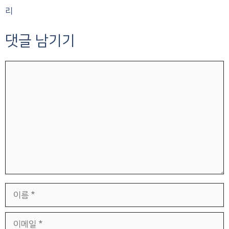
리
댓글 남기기
댓
글
이
름
이