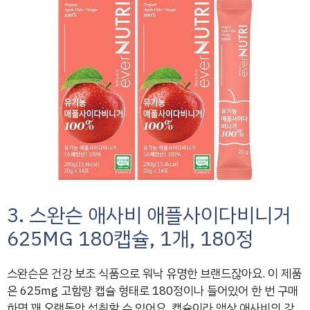
3. 스완슨 애사비 애플사이다비니거
625MG 180캡슐, 1개, 180정
스완슨은 건강 보조 식품으로 워낙 유명한 브랜드잖아요. 이 제품
은 625mg 고함량 캡슐 형태로 180정이나 들어있어 한 번 구매
하면 꽤 오랫동안 섭취할 수 있어요. 캡슐이라 액상 애사비의 강