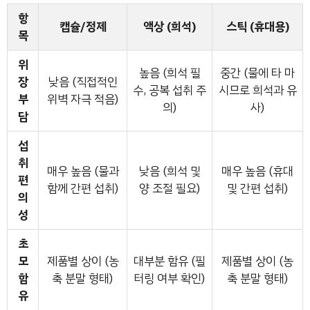
항
캡슐/정제
액상 (희석)
스틱 (휴대용)
목
위
높음 (희석 필
중간 (물에 타 마
장
낮음 (직접적인
수, 공복 섭취 주
시므로 희석과 유
부
위벽 자극 적음)
의)
사)
담
섭
취
매우 높음 (물과
낮음 (희석 및
매우 높음 (휴대
편
함께 간편 섭취)
양 조절 필요)
및 간편 섭취)
의
성
초
모
제품별 상이 (농
대부분 함유 (필
제품별 상이 (농
함
축 분말 형태)
터링 여부 확인)
축 분말 형태)
유