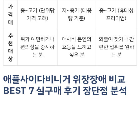
가
중~고가 (단위당
저~중가 (대용
중~고가 (휴대성
격
가격 고려)
량 기준)
프리미엄)
대
추
위가 예민하거나
애사비 본연의
외출이 잦거나 간
천
편의성을 중시하
효능을 느끼고
편한 섭취를 원하
대
는 분
싶은 분
는 분
상
애플사이다비니거 위장장애 비교
BEST 7 실구매 후기 장단점 분석