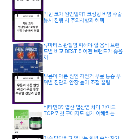
막힌 코가 원인일까? 코성형 비염 수술
동시 진행 시 주의사항과 혜택
류마티스 관절염 피해야 할 음식 브랜
드별 비교 BEST 5 어떤 브랜드가 좋을
까
무릎이 아픈 원인 자전거 무릎 통증 부
위별 진단과 안장 높이 조절 꿀팁
비타민B9 엽산 엽산염 차이 가이드
TOP 7 첫 구매자도 쉽게 이해하는
가슴 답답하고 열나는 화병 증상 자가