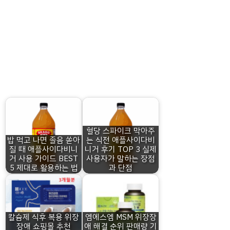
혈당 스파이크 막아주
밥 먹고 나면 졸음 쏟아
는 식전 애플사이다비
질 때 애플사이다비니
니거 후기 TOP 3 실제
거 사용 가이드 BEST
사용자가 말하는 장점
5 제대로 활용하는 법
과 단점
칼슘제 식후 복용 위장
엠에스엠 MSM 위장장
장애 쇼핑몰 추천
애 해결 순위 판매량 기