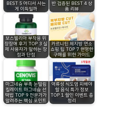
BEST 5 어디서 사는
반 검증된 BEST 4 상
게 이득일까
품 리뷰
보스웰리아 부작용 위
장장애 후기 TOP 3 실
카르니틴 체지방 연소
제 사용자가 말하는 장
쇼핑 팁 TOP 7 현명한
점과 단점
구매를 위한 가이드
마그네슘 부족 눈떨림
역류성 식도염 피해야
킬레이트 마그네슘 선
할 음식 특가 정보
택법 TOP 9 전문가가
TOP 1 할인 이벤트 총
알려주는 핵심 포인트
정리