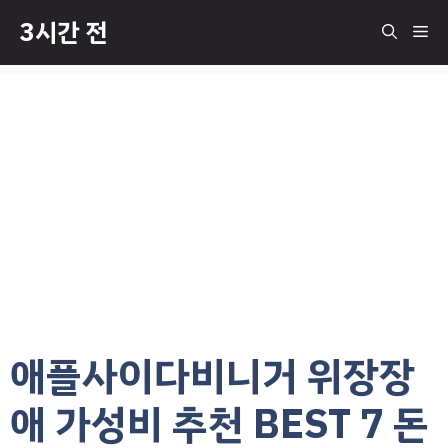
컨
3시간 전
메
텐
츠
로
뉴
건
너
뛰
기
애플사이다비니거 위장장
애 가성비 추천 BEST 7 돈