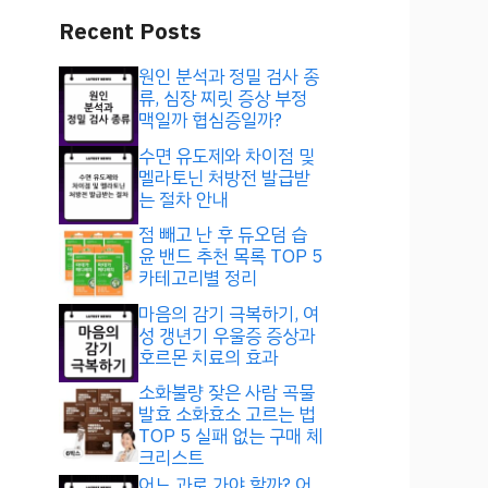
Recent Posts
원인 분석과 정밀 검사 종
류, 심장 찌릿 증상 부정
맥일까 협심증일까?
수면 유도제와 차이점 및
멜라토닌 처방전 발급받
는 절차 안내
점 빼고 난 후 듀오덤 습
윤 밴드 추천 목록 TOP 5
카테고리별 정리
마음의 감기 극복하기, 여
성 갱년기 우울증 증상과
호르몬 치료의 효과
소화불량 잦은 사람 곡물
발효 소화효소 고르는 법
TOP 5 실패 없는 구매 체
크리스트
어느 과로 가야 할까? 어