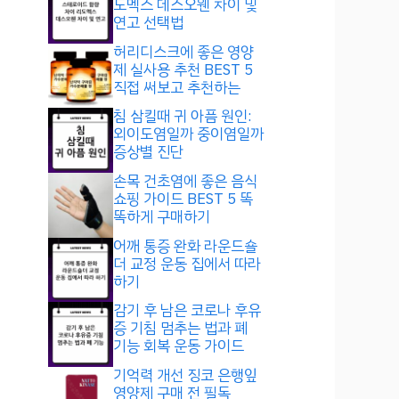
도멕스 데스오웬 차이 및
연고 선택법
허리디스크에 좋은 영양
제 실사용 추천 BEST 5
직접 써보고 추천하는
침 삼킬때 귀 아픔 원인:
외이도염일까 중이염일까
증상별 진단
손목 건초염에 좋은 음식
쇼핑 가이드 BEST 5 똑
똑하게 구매하기
어깨 통증 완화 라운드숄
더 교정 운동 집에서 따라
하기
감기 후 남은 코로나 후유
증 기침 멈추는 법과 폐
기능 회복 운동 가이드
기억력 개선 징코 은행잎
영양제 구매 전 필독