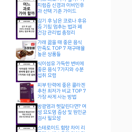
지럼증 신경과 이비인후
과 선택 기준 가이드
감기 후 남은 코로나 후유
증 기침 멈추는 법과 폐
건강 관리법 총정리
가래 끓을 때 좋은 음식
만족도 TOP 7 재구매율
높은 상품들
식이섬유 가득한 변비에
좋은 음식 7가지와 수분
섭취 요령
피부 탄력에 좋은 콜라겐
추천 최저가 비교 TOP 7
가장 싸게 사는 방법
방광염과 헷갈린다면? 여
성 요도염 증상 및 원인균
검사 필요성
스테로이드 함량 차이 리