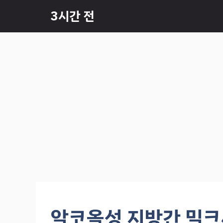
컨
3시간 전
텐
츠
로
건
너
뛰
기
알코올성 지방간 밀크씨