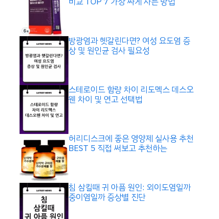
비교 TOP 7 가장 싸게 사는 방법
방광염과 헷갈린다면? 여성 요도염 증
상 및 원인균 검사 필요성
스테로이드 함량 차이 리도멕스 데스오
웬 차이 및 연고 선택법
허리디스크에 좋은 영양제 실사용 추천
BEST 5 직접 써보고 추천하는
침 삼킬때 귀 아픔 원인: 외이도염일까
중이염일까 증상별 진단