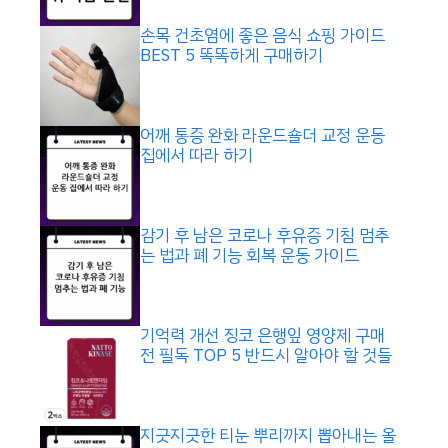
손목 건초염에 좋은 음식 쇼핑 가이드
BEST 5 똑똑하게 구매하기
어깨 통증 완화 라운드숄더 교정 운동
집에서 따라 하기
감기 후 남은 코로나 후유증 기침 멈추
는 법과 폐 기능 회복 운동 가이드
기억력 개선 징코 은행잎 영양제 구매
전 필독 TOP 5 반드시 알아야 할 것들
지긋지긋한 티눈 뿌리까지 뽑아내는 올