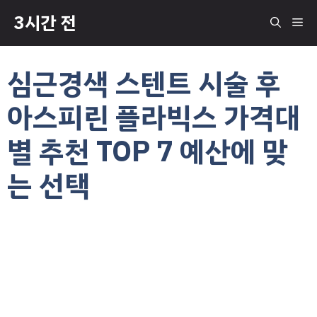
컨
3시간 전
메
텐
츠
로
뉴
심근경색 스텐트 시술 후
건
너
아스피린 플라빅스 가격대
뛰
기
별 추천 TOP 7 예산에 맞
는 선택