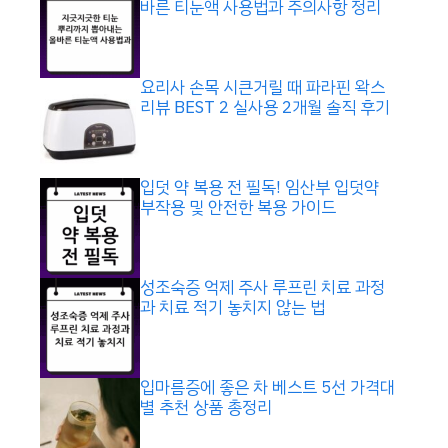
바른 티눈액 사용법과 주의사항 정리
요리사 손목 시큰거릴 때 파라핀 왁스
리뷰 BEST 2 실사용 2개월 솔직 후기
입덧 약 복용 전 필독! 임산부 입덧약
부작용 및 안전한 복용 가이드
성조숙증 억제 주사 루프린 치료 과정
과 치료 적기 놓치지 않는 법
입마름증에 좋은 차 베스트 5선 가격대
별 추천 상품 총정리