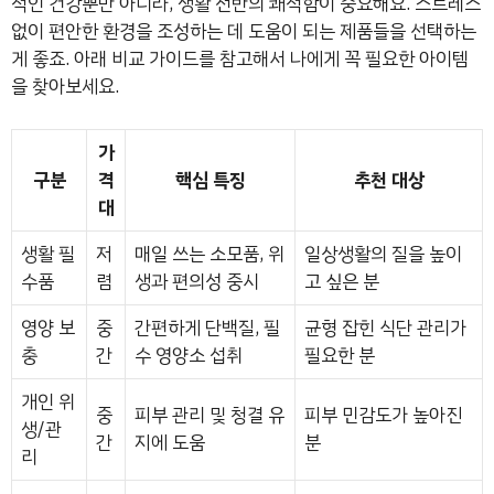
적인 건강뿐만 아니라, 생활 전반의 쾌적함이 중요해요. 스트레스
없이 편안한 환경을 조성하는 데 도움이 되는 제품들을 선택하는
게 좋죠. 아래 비교 가이드를 참고해서 나에게 꼭 필요한 아이템
을 찾아보세요.
가
구분
격
핵심 특징
추천 대상
대
생활 필
저
매일 쓰는 소모품, 위
일상생활의 질을 높이
수품
렴
생과 편의성 중시
고 싶은 분
영양 보
중
간편하게 단백질, 필
균형 잡힌 식단 관리가
충
간
수 영양소 섭취
필요한 분
개인 위
중
피부 관리 및 청결 유
피부 민감도가 높아진
생/관
간
지에 도움
분
리