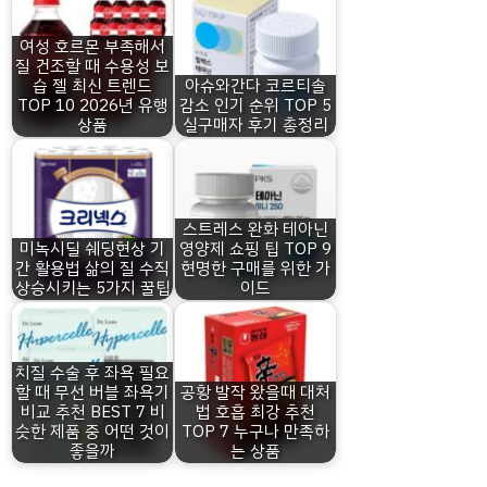
여성 호르몬 부족해서
질 건조할 때 수용성 보
습 젤 최신 트렌드
아슈와간다 코르티솔
TOP 10 2026년 유행
감소 인기 순위 TOP 5
상품
실구매자 후기 총정리
스트레스 완화 테아닌
미녹시딜 쉐딩현상 기
영양제 쇼핑 팁 TOP 9
간 활용법 삶의 질 수직
현명한 구매를 위한 가
상승시키는 5가지 꿀팁
이드
치질 수술 후 좌욕 필요
할 때 무선 버블 좌욕기
공황 발작 왔을때 대처
비교 추천 BEST 7 비
법 호흡 최강 추천
슷한 제품 중 어떤 것이
TOP 7 누구나 만족하
좋을까
는 상품