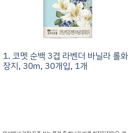
1. 코멧 순백 3겹 라벤더 바닐라 롤화
장지, 30m, 30개입, 1개