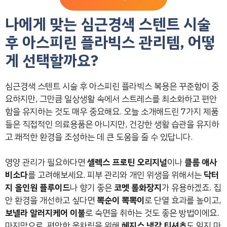
나에게 맞는 심근경색 스텐트 시술
후 아스피린 플라빅스 관리템, 어떻
게 선택할까요?
심근경색 스텐트 시술 후 아스피린 플라빅스 복용은 꾸준함이 중
요하지만, 그만큼 일상생활 속에서 스트레스를 최소화하고 편안
함을 유지하는 것도 매우 중요해요. 오늘 소개해드린 7가지 제품
들은 직접적인 의료용품은 아니지만, 건강한 생활 습관을 유지하
고 쾌적한 환경을 조성하는 데 큰 도움을 줄 수 있답니다.
영양 관리가 필요하다면
셀렉스 프로틴 오리지널
이나
클룹 애사
비소다
를 고려해보세요. 피부 관리와 개인 위생을 위해서는
닥터
지 올인원 플루이드
나 향기 좋은
코멧 롤화장지
가 유용하겠죠. 집
안 환경을 개선하고 싶다면
뽁순이 뽁뽁이
로 단열 효과를 높이고,
보넬라 알러지케어 이불
로 숙면을 취하는 것도 좋은 방법이에요.
마지막으로, 편안한 옷차림을 위해
헤지스 냉감 티셔츠
도 잊지 마