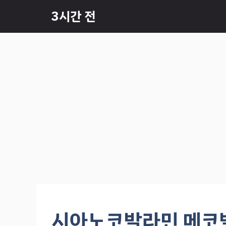
컨
3시간 전
텐
츠
로
건
너
뛰
기
시아노코발라민 메코발