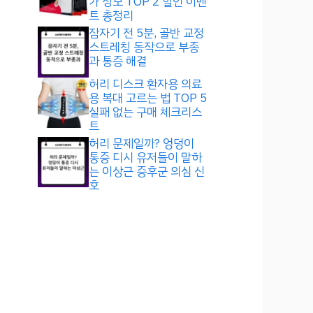
가 정보 TOP 2 할인 이벤
트 총정리
잠자기 전 5분, 골반 교정
스트레칭 동작으로 부종
과 통증 해결
허리 디스크 환자용 의료
용 복대 고르는 법 TOP 5
실패 없는 구매 체크리스
트
허리 문제일까? 엉덩이
통증 디시 유저들이 말하
는 이상근 증후군 의심 신
호