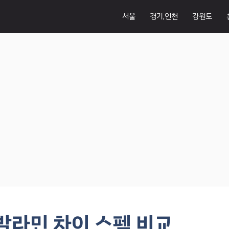
서울
경기,인천
강원도
라민 차이 스펙 비교