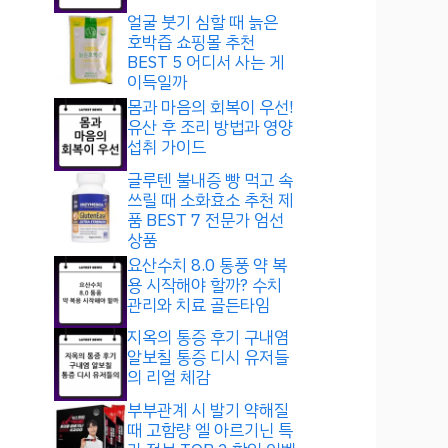
얼굴 붓기 심할 때 늙은
호박즙 쇼핑몰 추천
BEST 5 어디서 사는 게
이득일까
몸과 마음의 회복이 우선!
유산 후 조리 방법과 영양
섭취 가이드
글루텐 불내증 빵 먹고 속
쓰릴 때 소화효소 추천 제
품 BEST 7 전문가 엄선
상품
요산수치 8.0 통풍 약 복
용 시작해야 할까? 수치
관리와 치료 골든타임
지옥의 통증 후기 구내염
알보칠 통증 디시 유저들
의 리얼 체감
부부관계 시 발기 약해질
때 고함량 엘 아르기닌 특