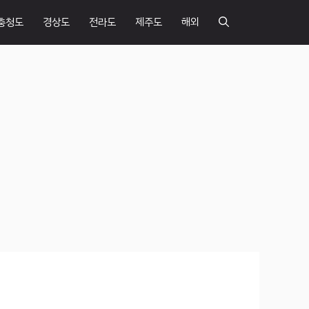
충청도
경상도
전라도
제주도
해외