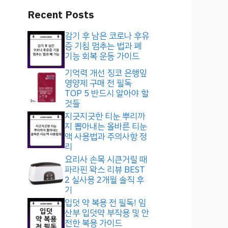
Recent Posts
감기 후 남은 코로나 후유
증 기침 멈추는 법과 폐
기능 회복 운동 가이드
기억력 개선 징코 은행잎
영양제 구매 전 필독
TOP 5 반드시 알아야 할
것들
지긋지긋한 티눈 뿌리까
지 뽑아내는 올바른 티눈
액 사용법과 주의사항 정
리
요리사 손목 시큰거릴 때
파라핀 왁스 리뷰 BEST
2 실사용 2개월 솔직 후
기
입덧 약 복용 전 필독! 임
산부 입덧약 부작용 및 안
전한 복용 가이드