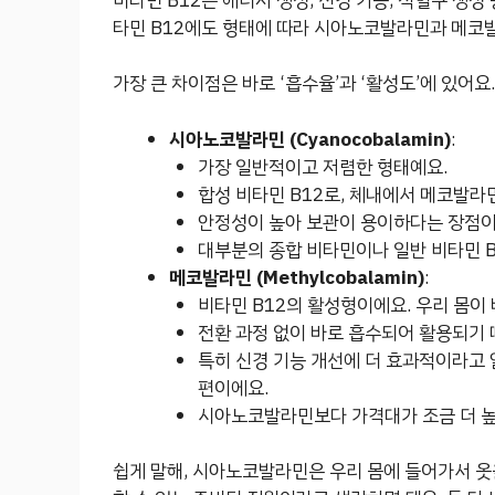
비타민 B12는 에너지 생성, 신경 기능, 적혈구 생성
타민 B12에도 형태에 따라 시아노코발라민과 메코
가장 큰 차이점은 바로 ‘흡수율’과 ‘활성도’에 있어요
시아노코발라민 (Cyanocobalamin)
:
가장 일반적이고 저렴한 형태예요.
합성 비타민 B12로, 체내에서 메코발라
안정성이 높아 보관이 용이하다는 장점이
대부분의 종합 비타민이나 일반 비타민 B
메코발라민 (Methylcobalamin)
:
비타민 B12의 활성형이에요. 우리 몸이 
전환 과정 없이 바로 흡수되어 활용되기 
특히 신경 기능 개선에 더 효과적이라고 
편이에요.
시아노코발라민보다 가격대가 조금 더 높
쉽게 말해, 시아노코발라민은 우리 몸에 들어가서 옷