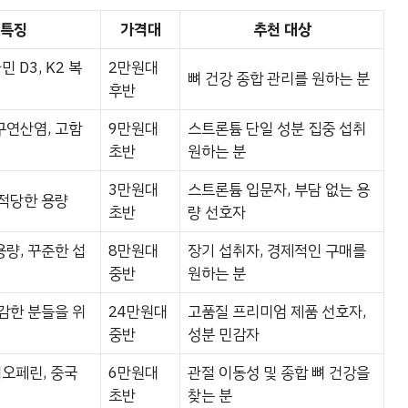
 특징
가격대
추천 대상
 D3, K2 복
2만원대
뼈 건강 종합 관리를 원하는 분
후반
구연산염, 고함
9만원대
스트론튬 단일 성분 집중 섭취
초반
원하는 분
3만원대
스트론튬 입문자, 부담 없는 용
 적당한 용량
초반
량 선호자
량, 꾸준한 섭
8만원대
장기 섭취자, 경제적인 구매를
중반
원하는 분
감한 분들을 위
24만원대
고품질 프리미엄 제품 선호자,
중반
성분 민감자
이오페린, 중국
6만원대
관절 이동성 및 종합 뼈 건강을
초반
찾는 분