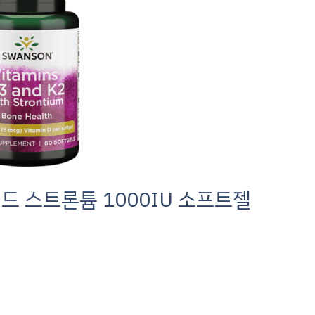
 위드 스트론튬 1000IU 소프트젤