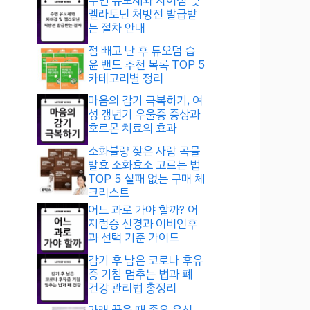
수면 유도제와 차이점 및
멜라토닌 처방전 발급받
는 절차 안내
점 빼고 난 후 듀오덤 습
윤 밴드 추천 목록 TOP 5
카테고리별 정리
마음의 감기 극복하기, 여
성 갱년기 우울증 증상과
호르몬 치료의 효과
소화불량 잦은 사람 곡물
발효 소화효소 고르는 법
TOP 5 실패 없는 구매 체
크리스트
어느 과로 가야 할까? 어
지럼증 신경과 이비인후
과 선택 기준 가이드
감기 후 남은 코로나 후유
증 기침 멈추는 법과 폐
건강 관리법 총정리