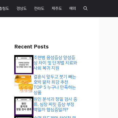
충청도
경상도
전라도
제주도
해외
Recent Posts
조현병 음성증상 양성증
상 차이 및 단계별 치료와
사회 복귀 지원
결혼식 앞두고 붓기 빼는
호박 팥차 최강 추천
TOP 5 누구나 만족하는
상품
원인 분석과 정밀 검사 종
류, 심장 찌릿 증상 부정
맥일까 협심증일까?