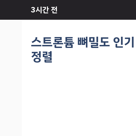
컨
3시간 전
텐
츠
로
건
스트론튬 뼈밀도 인기 
너
뛰
정렬
기