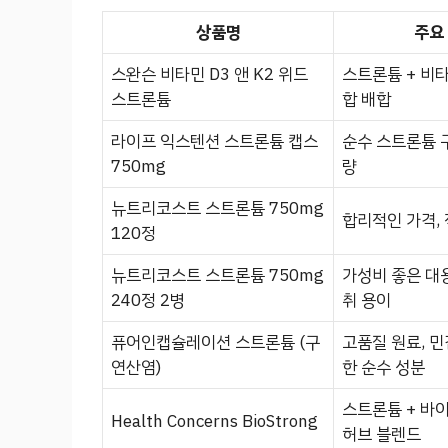
상품명
주요
스완슨 비타민 D3 앤 K2 위드
스트론튬 + 비타민
스트론튬
합 배합
라이프 익스텐션 스트론튬 캡스
순수 스트론튬 
750mg
량
뉴트리코스트 스트론튬 750mg
합리적인 가격,
120정
뉴트리코스트 스트론튬 750mg
가성비 좋은 대용
240정 2병
취 용이
퓨어인캡슐레이션 스트론튬 (구
고품질 원료, 민
연산염)
한 순수 성분
스트론튬 + 바
Health Concerns BioStrong
허브 블렌드