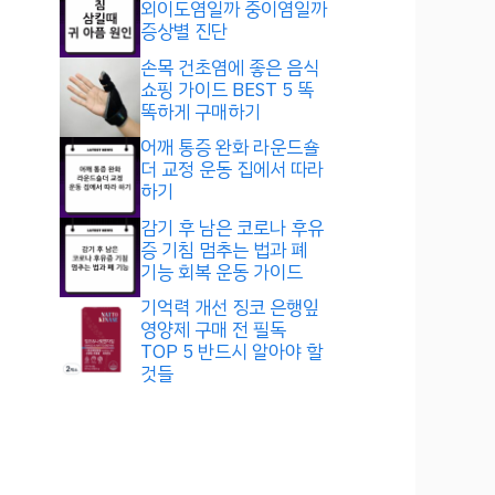
외이도염일까 중이염일까
증상별 진단
손목 건초염에 좋은 음식
쇼핑 가이드 BEST 5 똑
똑하게 구매하기
어깨 통증 완화 라운드숄
더 교정 운동 집에서 따라
하기
감기 후 남은 코로나 후유
증 기침 멈추는 법과 폐
기능 회복 운동 가이드
기억력 개선 징코 은행잎
영양제 구매 전 필독
TOP 5 반드시 알아야 할
것들