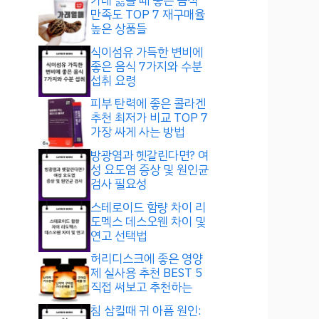
가래 끓을 때 좋은 음식
만족도 TOP 7 재구매율
높은 상품들
식이섬유 가득한 변비에
좋은 음식 7가지와 수분
섭취 요령
피부 탄력에 좋은 콜라겐
추천 최저가 비교 TOP 7
가장 싸게 사는 방법
방광염과 헷갈린다면? 여
성 요도염 증상 및 원인균
검사 필요성
스테로이드 함량 차이 리
도멕스 데스오웬 차이 및
연고 선택법
허리디스크에 좋은 영양
제 실사용 추천 BEST 5
직접 써보고 추천하는
침 삼킬때 귀 아픔 원인: