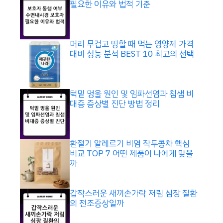
필요한 이유와 법적 기준
머리 무겁고 띵할 때 먹는 영양제 가격
대비 성능 분석 BEST 10 최고의 선택
턱밑 멍울 원인 및 임파선염과 침샘 비
대증 증상별 진단 방법 정리
환절기 알레르기 비염 작두콩차 핵심
비교 TOP 7 어떤 제품이 나에게 맞을
까
갑작스러운 새끼손가락 저림 심장 질환
의 전조증상일까