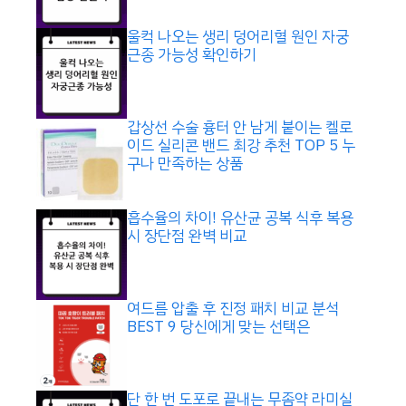
울컥 나오는 생리 덩어리혈 원인 자궁
근종 가능성 확인하기
갑상선 수술 흉터 안 남게 붙이는 켈로
이드 실리콘 밴드 최강 추천 TOP 5 누
구나 만족하는 상품
흡수율의 차이! 유산균 공복 식후 복용
시 장단점 완벽 비교
여드름 압출 후 진정 패치 비교 분석
BEST 9 당신에게 맞는 선택은
단 한 번 도포로 끝내는 무좀약 라미실