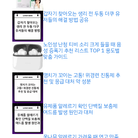
갑자기 찾아오는 생리 전 두통 더쿠 유
저들의 해결 방법 공유
노인성 난청 티비 소리 크게 들을 때 음
성 증폭기 추천 리스트 TOP 1 용도별
맞춤 가이드
명치가 꼬이는 고통! 위경련 진통제 추
천 및 응급 대처 약 성분
유제품 알레르기 확인 단백질 보충제
여드름 발생 원인과 대처
옻나무 알레르기 가려울 때 연고 만족