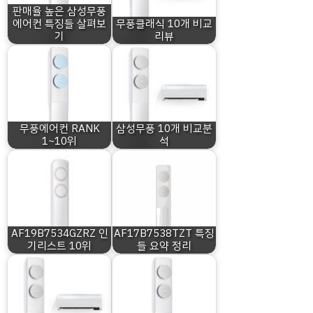
판매율 높은 삼성무풍
에어컨 특징들 살펴보
무풍클래식 10개 비교
기
리뷰
무풍에어컨 RANK
삼성무풍 10개 비교분
1~10위
석
AF19B7534GZRZ 인
AF17B7538TZT 특징
기리스트 10위
들 요약 정리