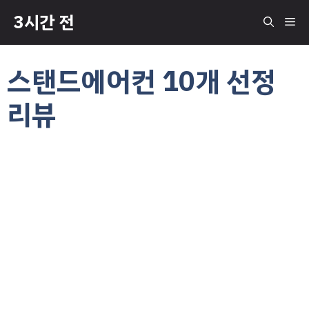
컨
3시간 전
메
텐
츠
로
뉴
스탠드에어컨 10개 선정
건
너
리뷰
뛰
기