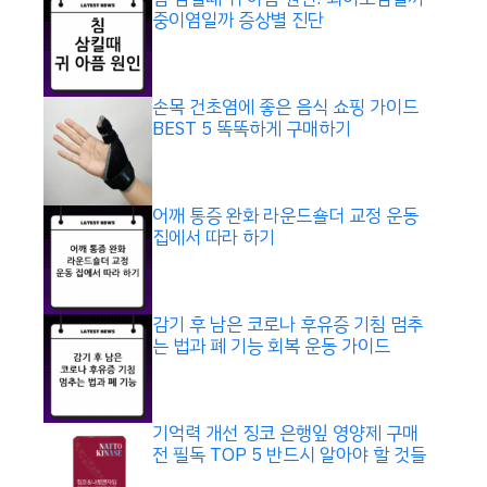
중이염일까 증상별 진단
손목 건초염에 좋은 음식 쇼핑 가이드
BEST 5 똑똑하게 구매하기
어깨 통증 완화 라운드숄더 교정 운동
집에서 따라 하기
감기 후 남은 코로나 후유증 기침 멈추
는 법과 폐 기능 회복 운동 가이드
기억력 개선 징코 은행잎 영양제 구매
전 필독 TOP 5 반드시 알아야 할 것들