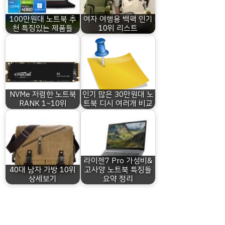
100만원대 노트북 추
여자 여행용 백팩 인기
천 특징있는 제품들
10위 리스트
NVMe 저렴한 노트북
인기 많은 30만원대 노
RANK 1~10위
트북 디시 여러개 비교
라이젠7 Pro 가성비&
40대 남자 가방 10위
고사양 노트북 특징들
상세보기
요약 정리