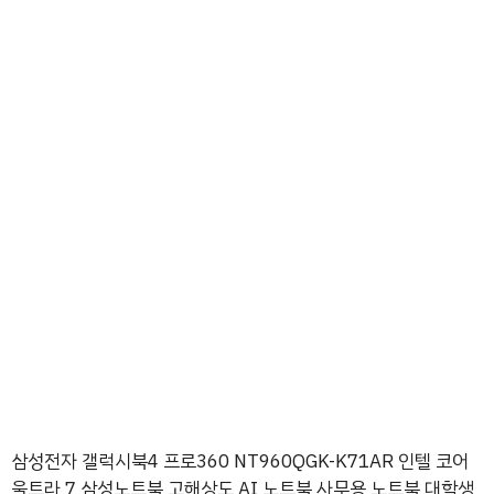
삼성전자 갤럭시북4 프로360 NT960QGK-K71AR 인텔 코어
울트라 7 삼성노트북 고해상도 AI 노트북 사무용 노트북 대학생