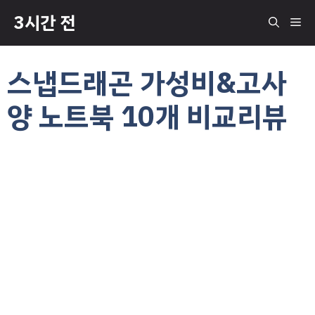
컨
3시간 전
메
텐
츠
로
뉴
스냅드래곤 가성비&고사
건
너
양 노트북 10개 비교리뷰
뛰
기