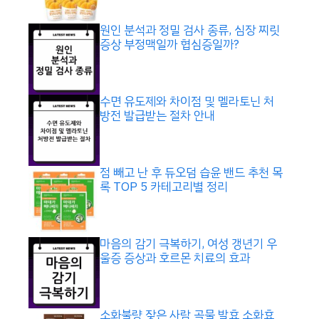
원인 분석과 정밀 검사 종류, 심장 찌릿
증상 부정맥일까 협심증일까?
수면 유도제와 차이점 및 멜라토닌 처
방전 발급받는 절차 안내
점 빼고 난 후 듀오덤 습윤 밴드 추천 목
록 TOP 5 카테고리별 정리
마음의 감기 극복하기, 여성 갱년기 우
울증 증상과 호르몬 치료의 효과
소화불량 잦은 사람 곡물 발효 소화효