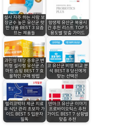
설사 자주 하는 사람 보
장균수 높은 유산균 핫
항생제 유산균 복용시
한 상품 BEST 3 요즘
간 추천 리스트 TOP 5
뜨는 제품들
용도별 맞춤 가이드
과민성 대장 증후군 변
비형 설사형 유산균 스
코 유산균 비염 비교 분
마트 쇼핑 BEST 7 효
석 BEST 8 당신에게
율적인 구매 방법
맞는 선택은
헬리코박터 제균 치료
덴마크 유산균 이야기
후 식단 관리 초보자 가
프로바이오틱스 추천
이드 BEST 5 입문자
가이드 BEST 7 상황별
필독
맞춤 추천