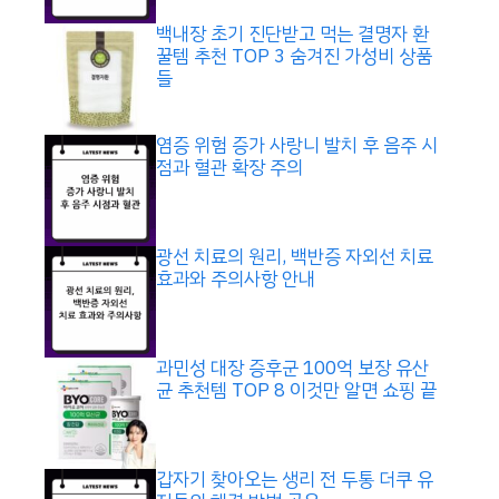
백내장 초기 진단받고 먹는 결명자 환
꿀템 추천 TOP 3 숨겨진 가성비 상품
들
염증 위험 증가 사랑니 발치 후 음주 시
점과 혈관 확장 주의
광선 치료의 원리, 백반증 자외선 치료
효과와 주의사항 안내
과민성 대장 증후군 100억 보장 유산
균 추천템 TOP 8 이것만 알면 쇼핑 끝
갑자기 찾아오는 생리 전 두통 더쿠 유