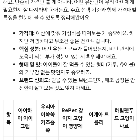
해요. 단순히 가격만 볼 게 아니라, 어떤 유산균이 우리 아이에게
필요한지 잘 따져봐야 하거든요. 주요 선택 기준과 함께 가격대별
특징을 한눈에 볼 수 있도록 정리해봤어요.
가격대:
예산에 맞춰 가성비를 따져보는 게 중요해요. 하
지만 저렴하다고 무조건 좋은 건 아니랍니다.
핵심 성분:
어떤 유산균 균주가 들어있는지, 비만 관리에
도움이 되는 부가 성분이 있는지 확인해야 해요.
형태 및 맛:
아이들이 잘 먹을 수 있는 형태(가루, 츄어블)
와 거부감 없는 맛인지도 중요하죠.
브랜드 신뢰도:
믿을 수 있는 브랜드인지, 제조 공정은 안
전한지 살펴보는 것도 잊지 마세요.
우리아
아이하
RePet 강
하림펫푸
항
이쏙쏙
이케아 트
이 아이
아지 고양
드 고양이
목
키즈홀
롤리
그램
이 영양제
사료
쭉