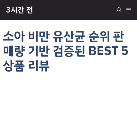
컨
3시간 전
메
텐
츠
로
뉴
소아 비만 유산균 순위 판
건
너
매량 기반 검증된 BEST 5
뛰
기
상품 리뷰