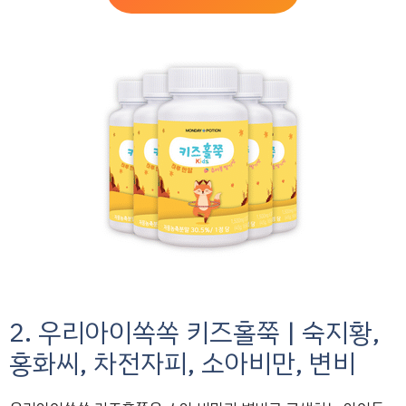
2. 우리아이쏙쏙 키즈홀쭉 | 숙지황,
홍화씨, 차전자피, 소아비만, 변비