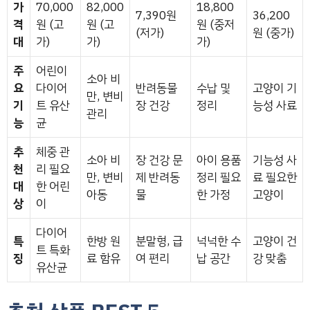
가
70,000
82,000
18,800
7,390원
36,200
격
원 (고
원 (고
원 (중저
(저가)
원 (중가)
대
가)
가)
가)
주
어린이
소아 비
요
다이어
반려동물
수납 및
고양이 기
만, 변비
기
트 유산
장 건강
정리
능성 사료
관리
능
균
추
체중 관
소아 비
장 건강 문
아이 용품
기능성 사
천
리 필요
만, 변비
제 반려동
정리 필요
료 필요한
대
한 어린
아동
물
한 가정
고양이
상
이
다이어
특
한방 원
분말형, 급
넉넉한 수
고양이 건
트 특화
징
료 함유
여 편리
납 공간
강 맞춤
유산균