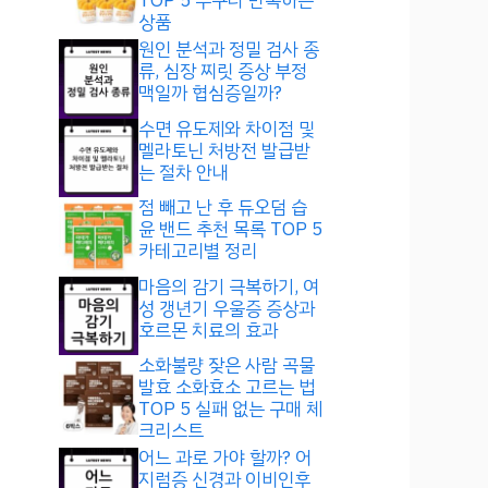
TOP 5 누구나 만족하는
상품
원인 분석과 정밀 검사 종
류, 심장 찌릿 증상 부정
맥일까 협심증일까?
수면 유도제와 차이점 및
멜라토닌 처방전 발급받
는 절차 안내
점 빼고 난 후 듀오덤 습
윤 밴드 추천 목록 TOP 5
카테고리별 정리
마음의 감기 극복하기, 여
성 갱년기 우울증 증상과
호르몬 치료의 효과
소화불량 잦은 사람 곡물
발효 소화효소 고르는 법
TOP 5 실패 없는 구매 체
크리스트
어느 과로 가야 할까? 어
지럼증 신경과 이비인후