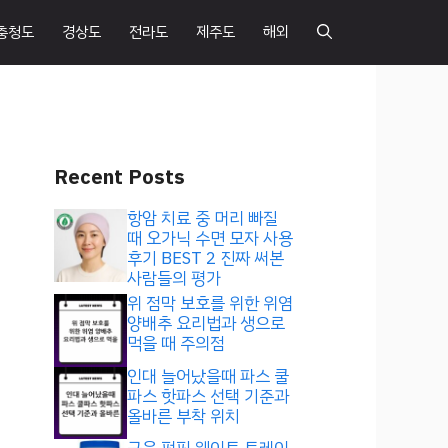
충청도
경상도
전라도
제주도
해외
Recent Posts
항암 치료 중 머리 빠질
때 오가닉 수면 모자 사용
후기 BEST 2 진짜 써본
사람들의 평가
위 점막 보호를 위한 위염
양배추 요리법과 생으로
먹을 때 주의점
인대 늘어났을때 파스 쿨
파스 핫파스 선택 기준과
올바른 부착 위치