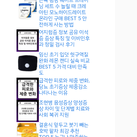
근육 펌핑 웨이트 트레이
닝 세트 수 늘릴 때 크레
아틴 모노하이드레이트
온라인 구매 BEST 5 안
전하게 사는 방법
어지럼증 정보 공유 이석
증 증상 특징 및 이비인후
과 정밀 검사 후기
임신 초기 입덧 헛구역질
완화 레몬 캔디 실속 비교
BEST 5 가격 대비 만족
도
급격한 피로와 체중 변화,
당뇨 초기증상 체중감소
나타나는 이유
조현병 음성증상 양성증
상 차이 및 단계별 치료와
사회 복귀 지원
결혼식 앞두고 붓기 빼는
호박 팥차 최강 추천