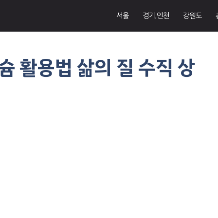
서울
경기,인천
강원도
 활용법 삶의 질 수직 상