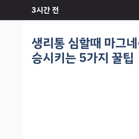
컨
3시간 전
텐
츠
로
건
생리통 심할때 마그네슘
너
뛰
승시키는 5가지 꿀팁
기