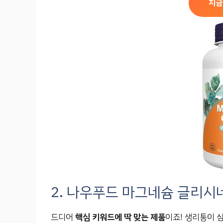
지금
2. 나우푸드 마그네슘 글리시네
드디어
핵심 키워드에 딱 맞는 제품
이죠! 생리통이 