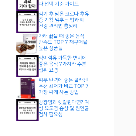
과 선택 기준 가이드
감기 후 남은 코로나 후유
증 기침 멈추는 법과 폐
건강 관리법 총정리
가래 끓을 때 좋은 음식
만족도 TOP 7 재구매율
높은 상품들
식이섬유 가득한 변비에
좋은 음식 7가지와 수분
섭취 요령
피부 탄력에 좋은 콜라겐
추천 최저가 비교 TOP 7
가장 싸게 사는 방법
방광염과 헷갈린다면? 여
성 요도염 증상 및 원인균
검사 필요성