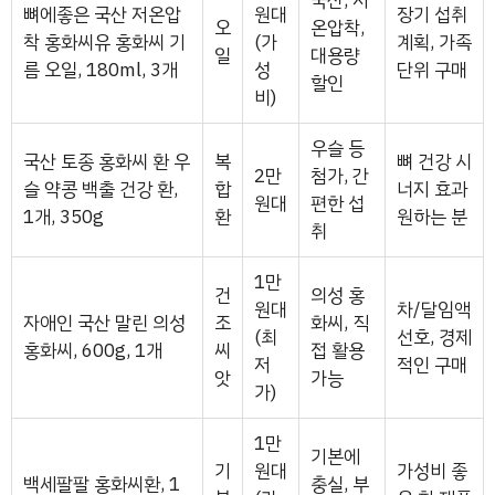
국산, 저
뼈에좋은 국산 저온압
원대
장기 섭취
오
온압착,
착 홍화씨유 홍화씨 기
(가
계획, 가족
일
대용량
름 오일, 180ml, 3개
성
단위 구매
할인
비)
우슬 등
국산 토종 홍화씨 환 우
복
뼈 건강 시
2만
첨가, 간
슬 약콩 백출 건강 환,
합
너지 효과
원대
편한 섭
1개, 350g
환
원하는 분
취
1만
건
의성 홍
원대
차/달임액
자애인 국산 말린 의성
조
화씨, 직
(최
선호, 경제
홍화씨, 600g, 1개
씨
접 활용
저
적인 구매
앗
가능
가)
1만
기본에
기
원대
가성비 좋
백세팔팔 홍화씨환, 1
충실, 부