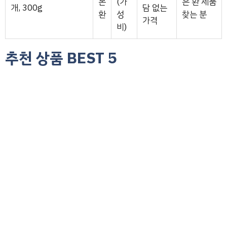
본
(가
은 환 제품
개, 300g
담 없는
환
성
찾는 분
가격
비)
추천 상품 BEST 5