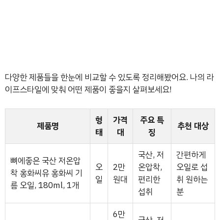
다양한 제품들을 한눈에 비교할 수 있도록 정리해봤어요. 나의 라
이프스타일에 맞춰 어떤 제품이 좋을지 살펴보세요!
형
가격
주요 특
제품명
추천 대상
태
대
징
국산, 저
간편하게
뼈에좋은 국산 저온압
오
2만
온압착,
오일로 섭
착 홍화씨유 홍화씨 기
일
원대
편리한
취 원하는
름 오일, 180ml, 1개
섭취
분
6만