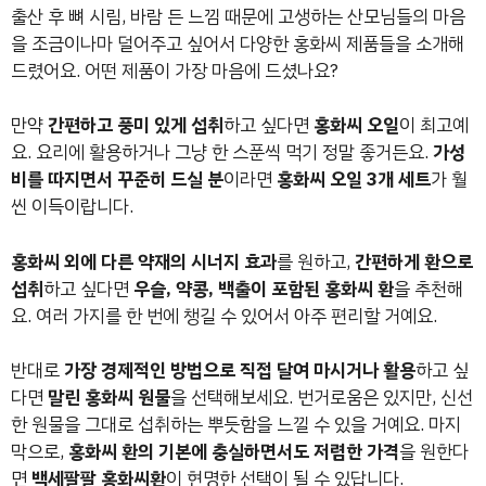
출산 후 뼈 시림, 바람 든 느낌 때문에 고생하는 산모님들의 마음
을 조금이나마 덜어주고 싶어서 다양한 홍화씨 제품들을 소개해
드렸어요. 어떤 제품이 가장 마음에 드셨나요?
만약
간편하고 풍미 있게 섭취
하고 싶다면
홍화씨 오일
이 최고예
요. 요리에 활용하거나 그냥 한 스푼씩 먹기 정말 좋거든요.
가성
비를 따지면서 꾸준히 드실 분
이라면
홍화씨 오일 3개 세트
가 훨
씬 이득이랍니다.
홍화씨 외에 다른 약재의 시너지 효과
를 원하고,
간편하게 환으로
섭취
하고 싶다면
우슬, 약콩, 백출이 포함된 홍화씨 환
을 추천해
요. 여러 가지를 한 번에 챙길 수 있어서 아주 편리할 거예요.
반대로
가장 경제적인 방법으로 직접 달여 마시거나 활용
하고 싶
다면
말린 홍화씨 원물
을 선택해보세요. 번거로움은 있지만, 신선
한 원물을 그대로 섭취하는 뿌듯함을 느낄 수 있을 거예요. 마지
막으로,
홍화씨 환의 기본에 충실하면서도 저렴한 가격
을 원한다
면
백세팔팔 홍화씨환
이 현명한 선택이 될 수 있답니다.