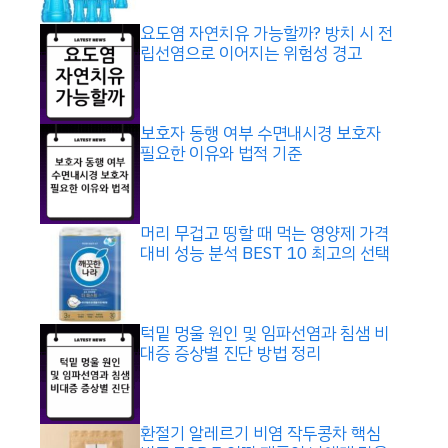
요도염 자연치유 가능할까? 방치 시 전
립선염으로 이어지는 위험성 경고
보호자 동행 여부 수면내시경 보호자
필요한 이유와 법적 기준
머리 무겁고 띵할 때 먹는 영양제 가격
대비 성능 분석 BEST 10 최고의 선택
턱밑 멍울 원인 및 임파선염과 침샘 비
대증 증상별 진단 방법 정리
환절기 알레르기 비염 작두콩차 핵심