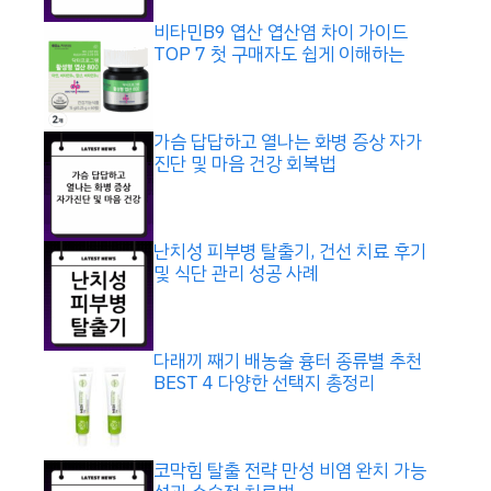
비타민B9 엽산 엽산염 차이 가이드
TOP 7 첫 구매자도 쉽게 이해하는
가슴 답답하고 열나는 화병 증상 자가
진단 및 마음 건강 회복법
난치성 피부병 탈출기, 건선 치료 후기
및 식단 관리 성공 사례
다래끼 째기 배농술 흉터 종류별 추천
BEST 4 다양한 선택지 총정리
코막힘 탈출 전략 만성 비염 완치 가능