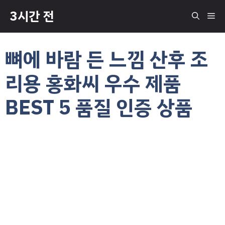
컨
3시간 전
메
텐
츠
로
뉴
뼈에 바람 든 느낌 산후 조
건
너
리용 홍화씨 우수 제품
뛰
기
BEST 5 품질 인증 상품