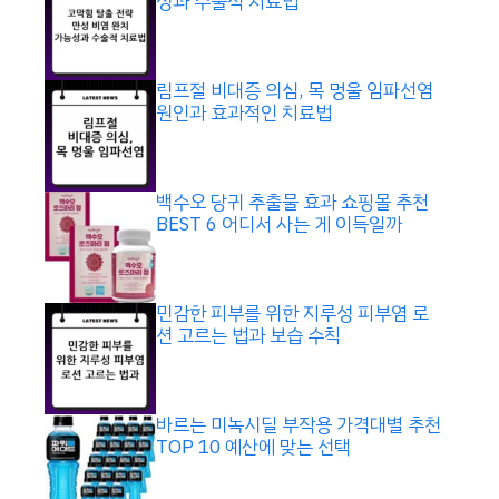
성과 수술적 치료법
림프절 비대증 의심, 목 멍울 임파선염
원인과 효과적인 치료법
백수오 당귀 추출물 효과 쇼핑몰 추천
BEST 6 어디서 사는 게 이득일까
민감한 피부를 위한 지루성 피부염 로
션 고르는 법과 보습 수칙
바르는 미녹시딜 부작용 가격대별 추천
TOP 10 예산에 맞는 선택