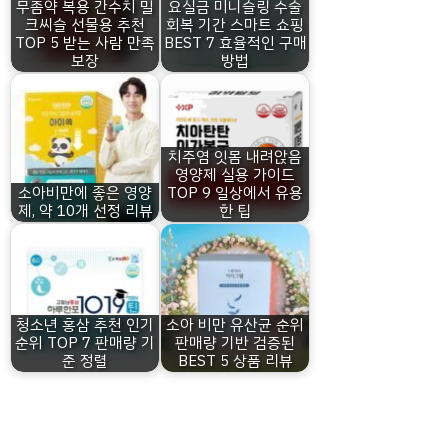
무좀약 복용 간수치 밀
요실금 미니슬링 수술
크씨슬 선물용 추천
회복 기간 스마트 쇼핑
TOP 5 받는 사람 만족
BEST 7 효율적인 구매
보장
방법
치주염 잇몸 내려앉음
영양제 실용 가이드
소아비만에 좋은 영양
TOP 9 일상에서 유용
제, 약 10개 선정 리뷰
한 팁
청소년 홍삼 추천 인기
소아 비만 유산균 순위
순위 TOP 7 판매량 기
판매량 기반 검증된
준 정렬
BEST 5 상품 리뷰