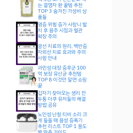
는 결명자 환 꿀템 추천
TOP 3 숨겨진 가성비 상
품들
염증 위험 증가 사랑니 발
치 후 음주 시점과 혈관
확장 주의
광선 치료의 원리, 백반증
자외선 치료 효과와 주의
사항 안내
과민성 대장 증후군 100
억 보장 유산균 추천템
TOP 8 이것만 알면 쇼핑
끝
갑자기 찾아오는 생리 전
두통 더쿠 유저들의 해결
방법 공유
노인성 난청 티비 소리 크
게 들을 때 음성 증폭기
추천 리스트 TOP 1 용도
별 맞춤 가이드