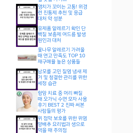
명치가 꼬이는 고통! 위경
련 진통제 추천 및 응급
대처 약 성분
유제품 알레르기 확인 단
백질 보충제 여드름 발생
원인과 대처
옻나무 알레르기 가려울
때 연고 만족도 TOP 10
재구매율 높은 상품들
남모를 고민 질염 냄새 제
거 및 청결한 관리를 위한
세정 습관
항암 치료 중 머리 빠질
때 오가닉 수면 모자 사용
후기 BEST 2 진짜 써본
사람들의 평가
위 점막 보호를 위한 위염
양배추 요리법과 생으로
먹을 때 주의점