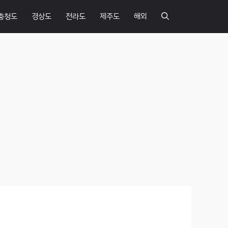
충청도
경상도
전라도
제주도
해외