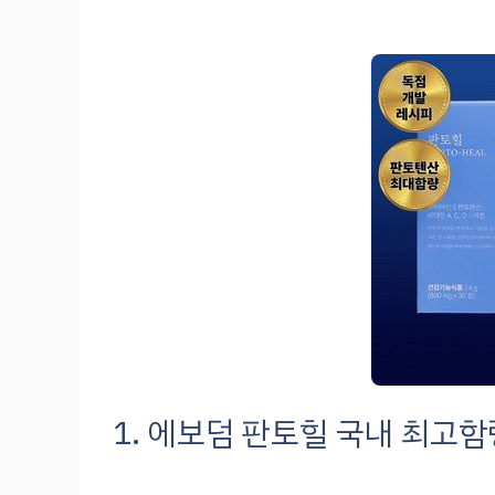
1. 에보덤 판토힐 국내 최고