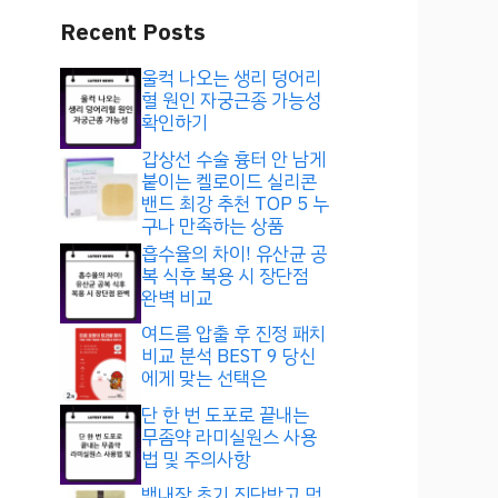
Recent Posts
울컥 나오는 생리 덩어리
혈 원인 자궁근종 가능성
확인하기
갑상선 수술 흉터 안 남게
붙이는 켈로이드 실리콘
밴드 최강 추천 TOP 5 누
구나 만족하는 상품
흡수율의 차이! 유산균 공
복 식후 복용 시 장단점
완벽 비교
여드름 압출 후 진정 패치
비교 분석 BEST 9 당신
에게 맞는 선택은
단 한 번 도포로 끝내는
무좀약 라미실원스 사용
법 및 주의사항
백내장 초기 진단받고 먹