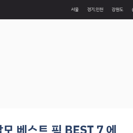
서울
경기,인천
강원도
 베스트 픽 BEST 7 에