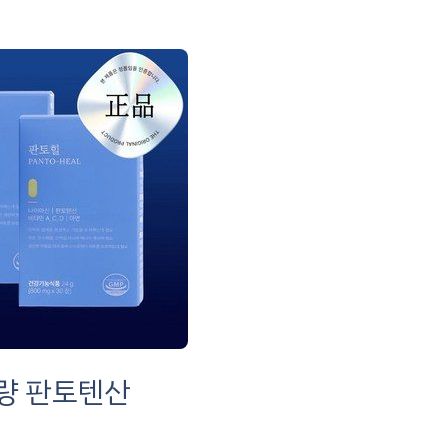
함량 판토텐산