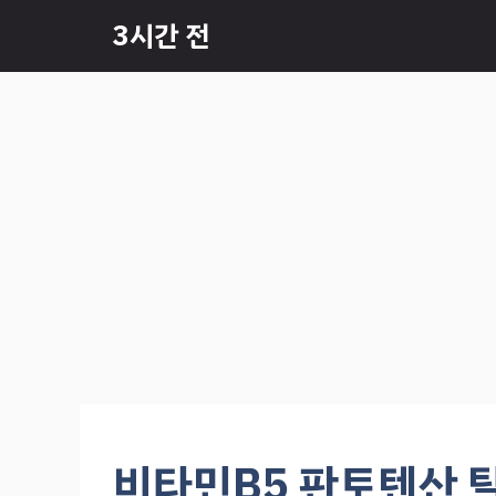
컨
3시간 전
텐
츠
로
건
너
뛰
기
비타민B5 판토텐산 탈모