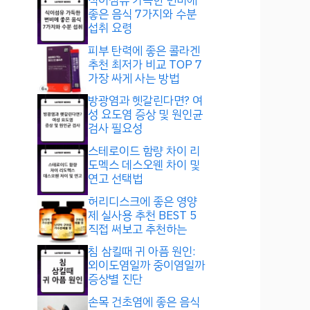
식이섬유 가득한 변비에
좋은 음식 7가지와 수분
섭취 요령
피부 탄력에 좋은 콜라겐
추천 최저가 비교 TOP 7
가장 싸게 사는 방법
방광염과 헷갈린다면? 여
성 요도염 증상 및 원인균
검사 필요성
스테로이드 함량 차이 리
도멕스 데스오웬 차이 및
연고 선택법
허리디스크에 좋은 영양
제 실사용 추천 BEST 5
직접 써보고 추천하는
침 삼킬때 귀 아픔 원인:
외이도염일까 중이염일까
증상별 진단
손목 건초염에 좋은 음식