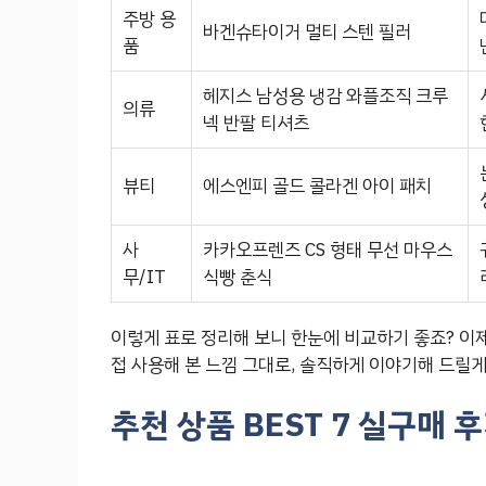
주방 용
바겐슈타이거 멀티 스텐 필러
품
헤지스 남성용 냉감 와플조직 크루
의류
넥 반팔 티셔츠
뷰티
에스엔피 골드 콜라겐 아이 패치
사
카카오프렌즈 CS 형태 무선 마우스
무/IT
식빵 춘식
이렇게 표로 정리해 보니 한눈에 비교하기 좋죠? 이
접 사용해 본 느낌 그대로, 솔직하게 이야기해 드릴게
추천 상품 BEST 7 실구매 