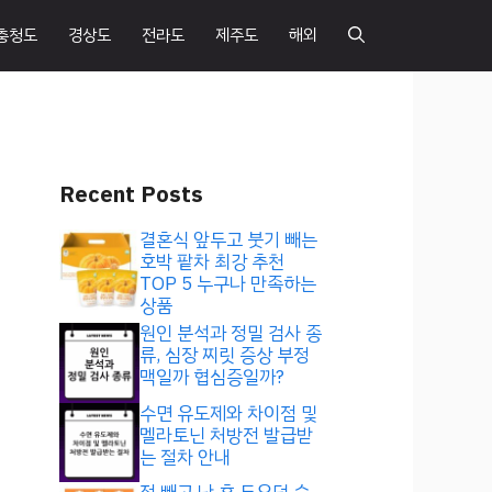
충청도
경상도
전라도
제주도
해외
Recent Posts
결혼식 앞두고 붓기 빼는
호박 팥차 최강 추천
TOP 5 누구나 만족하는
상품
원인 분석과 정밀 검사 종
류, 심장 찌릿 증상 부정
맥일까 협심증일까?
수면 유도제와 차이점 및
멜라토닌 처방전 발급받
는 절차 안내