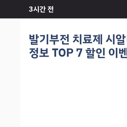
컨
3시간 전
텐
츠
로
건
발기부전 치료제 시알
너
뛰
정보 TOP 7 할인 이
기