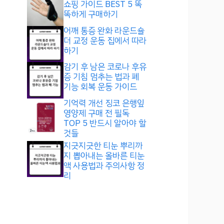
쇼핑 가이드 BEST 5 똑
똑하게 구매하기
어깨 통증 완화 라운드숄
더 교정 운동 집에서 따라
하기
감기 후 남은 코로나 후유
증 기침 멈추는 법과 폐
기능 회복 운동 가이드
기억력 개선 징코 은행잎
영양제 구매 전 필독
TOP 5 반드시 알아야 할
것들
지긋지긋한 티눈 뿌리까
지 뽑아내는 올바른 티눈
액 사용법과 주의사항 정
리