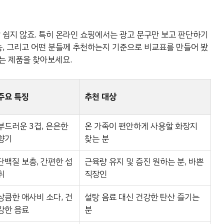
 쉽지 않죠. 특히 온라인 쇼핑에서는 광고 문구만 보고 판단하기
능, 그리고 어떤 분들께 추천하는지 기준으로 비교표를 만들어 봤
는 제품을 찾아보세요.
주요 특징
추천 대상
부드러운 3겹, 은은한
온 가족이 편안하게 사용할 화장지
향기
찾는 분
단백질 보충, 간편한 섭
근육량 유지 및 증진 원하는 분, 바쁜
취
직장인
상큼한 애사비 소다, 건
설탕 음료 대신 건강한 탄산 즐기는
강한 음료
분