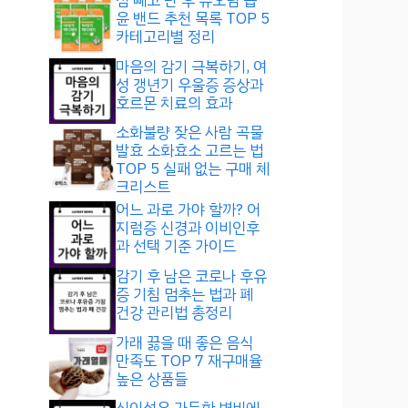
점 빼고 난 후 듀오덤 습
윤 밴드 추천 목록 TOP 5
카테고리별 정리
마음의 감기 극복하기, 여
성 갱년기 우울증 증상과
호르몬 치료의 효과
소화불량 잦은 사람 곡물
발효 소화효소 고르는 법
TOP 5 실패 없는 구매 체
크리스트
어느 과로 가야 할까? 어
지럼증 신경과 이비인후
과 선택 기준 가이드
감기 후 남은 코로나 후유
증 기침 멈추는 법과 폐
건강 관리법 총정리
가래 끓을 때 좋은 음식
만족도 TOP 7 재구매율
높은 상품들