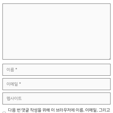
댓
글
이
름
이
메
일
웹
사
이
다음 번 댓글 작성을 위해 이 브라우저에 이름, 이메일, 그리고