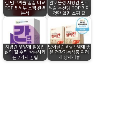
린 밀크씨슬 꼼꼼 비교
알코올성 지방간 밀크
TOP 5 세부 스펙 완벽
씨슬 추천템 TOP 7 이
분석
것만 알면 쇼핑 끝
지방간 영양제 활용법
많이팔린 A형간염에 좋
삶의 질 수직 상승시키
은 건강기능식품 여러
는 7가지 꿀팁
개 상세리뷰