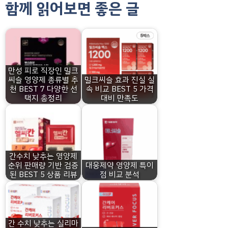
함께 읽어보면 좋은 글
만성 피로 직장인 밀크
씨슬 영양제 종류별 추
밀크씨슬 효과 진실 실
천 BEST 7 다양한 선
속 비교 BEST 5 가격
택지 총정리
대비 만족도
간수치 낮추는 영양제
순위 판매량 기반 검증
대웅제약 영양제 특이
된 BEST 5 상품 리뷰
점 비교 분석
간 수치 낮추는 실리마