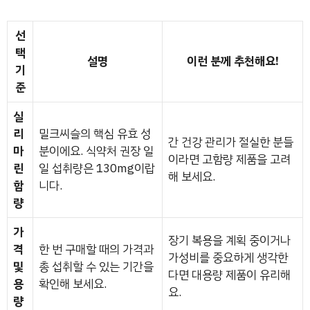
선
택
설명
이런 분께 추천해요!
기
준
실
리
밀크씨슬의 핵심 유효 성
간 건강 관리가 절실한 분들
마
분이에요. 식약처 권장 일
이라면 고함량 제품을 고려
린
일 섭취량은 130mg이랍
해 보세요.
함
니다.
량
가
장기 복용을 계획 중이거나
격
한 번 구매할 때의 가격과
가성비를 중요하게 생각한
및
총 섭취할 수 있는 기간을
다면 대용량 제품이 유리해
용
확인해 보세요.
요.
량