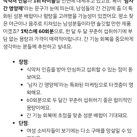
식약처 인증
과
1위 타이틀
을 전면에 내세우고 있고요. 특히
‘남자
간 영양제’
라는 문구가 눈에 띄는데, 남성들의 간 건강에 좀 더 특
화된 성분 배합이나 함량을 고려했을 가능성이 있겠어요. 평소 잦
은 야근이나 음주로 지쳐있는 남성분들이라면 솔깃할 만한 제품
이겠죠?
1박스에 60회분
으로, 한 달 두 달 꾸준히 섭취하기에 부
담 없는 용량과 가격이 매력적이랍니다. 간 기능 회복을 중요하게
생각하는 분들께 추천하고 싶네요.
장점
:
식약처 인증을 받아 안심하고 섭취할 수 있는 점이 돋
보여요.
‘남자 간 영양제’라는 특화된 마케팅으로 타겟층이 명
확해요.
60회분으로 두 달간 꾸준히 섭취하기 좋은 합리적인
용량이에요.
간 기능 회복에 초점을 맞춘 성분 배합이 기대돼요.
단점
:
여성 소비자들이 보기에는 다소 구매를 망설일 수 있