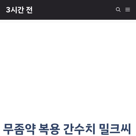
컨
3시간 전
메
텐
츠
로
뉴
건
너
뛰
기
무좀약 복용 간수치 밀크씨