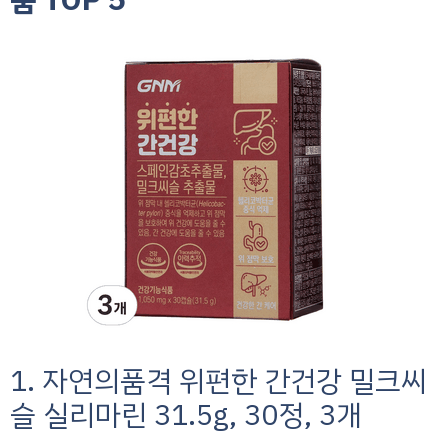
1. 자연의품격 위편한 간건강 밀크씨
슬 실리마린 31.5g, 30정, 3개