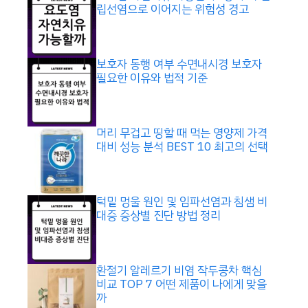
립선염으로 이어지는 위험성 경고
보호자 동행 여부 수면내시경 보호자
필요한 이유와 법적 기준
머리 무겁고 띵할 때 먹는 영양제 가격
대비 성능 분석 BEST 10 최고의 선택
턱밑 멍울 원인 및 임파선염과 침샘 비
대증 증상별 진단 방법 정리
환절기 알레르기 비염 작두콩차 핵심
비교 TOP 7 어떤 제품이 나에게 맞을
까