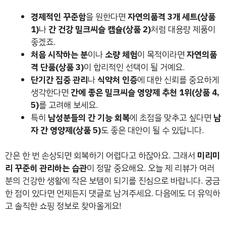
경제적인 꾸준함
을 원한다면
자연의품격 3개 세트(상품
1)
나
간 건강 밀크씨슬 캡슐(상품 2)
처럼 대용량 제품이
좋겠죠.
처음 시작하는 분
이나
소량 체험
이 목적이라면
자연의품
격 단품(상품 3)
이 합리적인 선택이 될 거예요.
단기간 집중 관리
나
식약처 인증
에 대한 신뢰를 중요하게
생각한다면
간에 좋은 밀크씨슬 영양제 추천 1위(상품 4,
5)
를 고려해 보세요.
특히
남성분들의 간 기능 회복
에 초점을 맞추고 싶다면
남
자 간 영양제(상품 5)
도 좋은 대안이 될 수 있답니다.
간은 한 번 손상되면 회복하기 어렵다고 하잖아요. 그래서
미리미
리 꾸준히 관리하는 습관
이 정말 중요해요. 오늘 제 리뷰가 여러
분의 건강한 생활에 작은 보탬이 되기를 진심으로 바랍니다. 궁금
한 점이 있다면 언제든지 댓글로 남겨주세요. 다음에도 더 유익하
고 솔직한 쇼핑 정보로 찾아올게요!