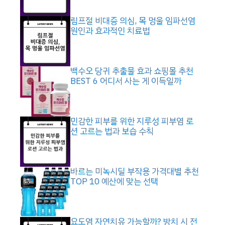
림프절 비대증 의심, 목 멍울 임파선염
원인과 효과적인 치료법
백수오 당귀 추출물 효과 쇼핑몰 추천
BEST 6 어디서 사는 게 이득일까
민감한 피부를 위한 지루성 피부염 로
션 고르는 법과 보습 수칙
바르는 미녹시딜 부작용 가격대별 추천
TOP 10 예산에 맞는 선택
요도염 자연치유 가능할까? 방치 시 전