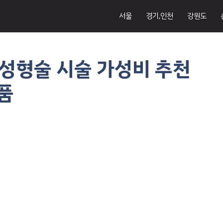
서울
경기,인천
강원도
성형술 시술 가성비 추천
상품