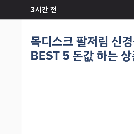
컨
3시간 전
텐
츠
로
건
목디스크 팔저림 신경
너
뛰
BEST 5 돈값 하는 
기