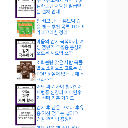
수면 유도제와 차이점 및
멜라토닌 처방전 발급받
는 절차 안내
점 빼고 난 후 듀오덤 습
윤 밴드 추천 목록 TOP 5
카테고리별 정리
마음의 감기 극복하기, 여
성 갱년기 우울증 증상과
호르몬 치료의 효과
소화불량 잦은 사람 곡물
발효 소화효소 고르는 법
TOP 5 실패 없는 구매 체
크리스트
어느 과로 가야 할까? 어
지럼증 신경과 이비인후
과 선택 기준 가이드
감기 후 남은 코로나 후유
증 기침 멈추는 법과 폐
건강 관리법 총정리