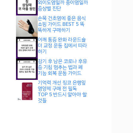
외이도염일까 중이염일까
증상별 진단
손목 건초염에 좋은 음식
쇼핑 가이드 BEST 5 똑
똑하게 구매하기
어깨 통증 완화 라운드숄
더 교정 운동 집에서 따라
하기
감기 후 남은 코로나 후유
증 기침 멈추는 법과 폐
기능 회복 운동 가이드
기억력 개선 징코 은행잎
영양제 구매 전 필독
TOP 5 반드시 알아야 할
것들