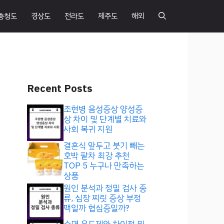
충청도
경상도
전라도
제주도
해외
Recent Posts
조현병 음성증상 양성증
상 차이 및 단계별 치료와
사회 복귀 지원
결혼식 앞두고 붓기 빼는
호박 팥차 최강 추천
TOP 5 누구나 만족하는
상품
원인 분석과 정밀 검사 종
류, 심장 찌릿 증상 부정
맥일까 협심증일까?