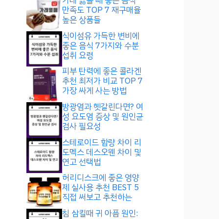
가래 끓을 때 좋은 음식
만족도 TOP 7 재구매율
높은 상품들
식이섬유 가득한 변비에
좋은 음식 7가지와 수분
섭취 요령
피부 탄력에 좋은 콜라겐
추천 최저가 비교 TOP 7
가장 싸게 사는 방법
방광염과 헷갈린다면? 여
성 요도염 증상 및 원인균
검사 필요성
스테로이드 함량 차이 리
도멕스 데스오웬 차이 및
연고 선택법
허리디스크에 좋은 영양
제 실사용 추천 BEST 5
직접 써보고 추천하는
침 삼킬때 귀 아픔 원인: