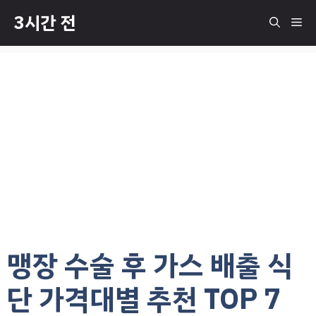
컨
3시간 전
메
텐
츠
로
뉴
건
너
뛰
기
맹장 수술 후 가스 배출 식
단 가격대별 추천 TOP 7