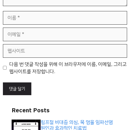
이
름
이
메
일
웹
사
이
다음 번 댓글 작성을 위해 이 브라우저에 이름, 이메일, 그리고
트
웹사이트를 저장합니다.
Recent Posts
림프절 비대증 의심, 목 멍울 임파선염
원인과 효과적인 치료법