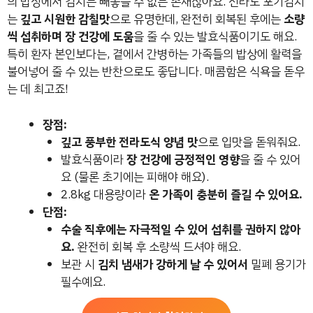
의 밥상에서 김치는 빼놓을 수 없는 존재잖아요. 전라도 포기김치
는
깊고 시원한 감칠맛
으로 유명한데, 완전히 회복된 후에는
소량
씩 섭취하며 장 건강에 도움
을 줄 수 있는 발효식품이기도 해요.
특히 환자 본인보다는, 곁에서 간병하는 가족들의 밥상에 활력을
불어넣어 줄 수 있는 반찬으로도 좋답니다. 매콤함은 식욕을 돋우
는 데 최고죠!
장점:
깊고 풍부한 전라도식 양념 맛
으로 입맛을 돋워줘요.
발효식품이라
장 건강에 긍정적인 영향
을 줄 수 있어
요 (물론 초기에는 피해야 해요).
2.8kg 대용량이라
온 가족이 충분히 즐길 수 있어요.
단점:
수술 직후에는 자극적일 수 있어 섭취를 권하지 않아
요.
완전히 회복 후 소량씩 드셔야 해요.
보관 시
김치 냄새가 강하게 날 수 있어서
밀폐 용기가
필수예요.