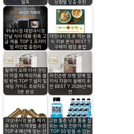
필독
상황별 맞춤 추천
위내시경 대장내시경
전날 식사 대용 흰죽 고
대장내시경 후 먹는 음
급 제품 TOP 1 프리미
식 리뷰 분석 BEST 7
엄 라인업 총정리
구매자 평점 종합
휠체어 오래 타서 엉덩
이 아플 때 메모리폼 쿨
파킨슨병 보행 장애 접
링 방석 TOP 7 설치 및
이식 지팡이 올해의 추
세팅 가이드 초보자도
천 BEST 7 2026년 버
5분 완성
전
대장내시경 용종 제거
고환 통증 낭종 통풍 잘
후 식사 가격대별 추천
되는 속옷 전문가 추천
TOP 4 예산에 맞는 선
TOP 10 믿을 수 있는