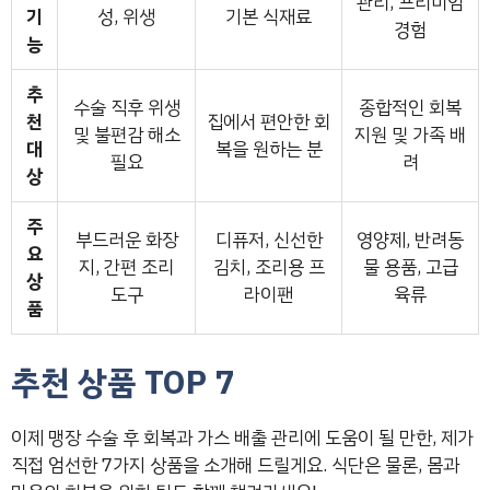
관리, 프리미엄
기
성, 위생
기본 식재료
경험
능
추
수술 직후 위생
종합적인 회복
천
집에서 편안한 회
및 불편감 해소
지원 및 가족 배
대
복을 원하는 분
필요
려
상
주
부드러운 화장
디퓨저, 신선한
영양제, 반려동
요
지, 간편 조리
김치, 조리용 프
물 용품, 고급
상
도구
라이팬
육류
품
추천 상품 TOP 7
이제 맹장 수술 후 회복과 가스 배출 관리에 도움이 될 만한, 제가
직접 엄선한 7가지 상품을 소개해 드릴게요. 식단은 물론, 몸과