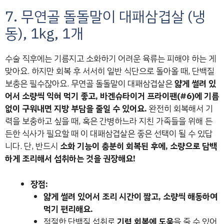
7. 무연골 돌돌말이 대패삼겹살 (냉
동), 1kg, 1개
수술 직후에는 기름지고 소화하기 어려운 육류는 피해야 하는 게
맞아요. 하지만 회복 후 서서히 일반 식단으로 돌아올 때, 단백질
보충은 필수잖아요. 무연골 돌돌말이 대패삼겹살은
얇게 썰려 있
어서 소량씩 익혀 먹기 좋고, 바겐슈타이거 프라이팬(#6)에 기름
없이 구워내면 지방 부담을 줄일 수 있어요.
완전히 회복해서 기
력을 보충하고 싶을 때, 혹은 간병하느라 지친 가족들을 위해 든
든한 식사가 필요할 때 이 대패삼겹살은 좋은 선택이 될 수 있답
니다. 단, 반드시
소화 기능이 충분히 회복된 후에, 소량으로 담백
하게 조리해서 섭취하는 것을 권장해요!
장점:
얇게 썰려 있어서 조리 시간이 짧고, 소량씩 해동하여
먹기 편리해요.
적절한 단백질 섭취로
기력 회복에 도움
을 줄 수 있어