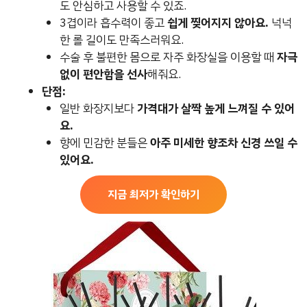
도 안심하고 사용할 수 있죠.
3겹이라 흡수력이 좋고
쉽게 찢어지지 않아요.
넉넉
한 롤 길이도 만족스러워요.
수술 후 불편한 몸으로 자주 화장실을 이용할 때
자극
없이 편안함을 선사
해줘요.
단점:
일반 화장지보다
가격대가 살짝 높게 느껴질 수 있어
요.
향에 민감한 분들은
아주 미세한 향조차 신경 쓰일 수
있어요.
지금 최저가 확인하기