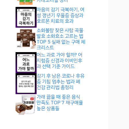
카테고리별 정리
마음의 감기 극복하기, 여
성 갱년기 우울증 증상과
호르몬 치료의 효과
소화불량 잦은 사람 곡물
발효 소화효소 고르는 법
TOP 5 실패 없는 구매 체
크리스트
어느 과로 가야 할까? 어
지럼증 신경과 이비인후
과 선택 기준 가이드
감기 후 남은 코로나 후유
증 기침 멈추는 법과 폐
건강 관리법 총정리
가래 끓을 때 좋은 음식
만족도 TOP 7 재구매율
높은 상품들