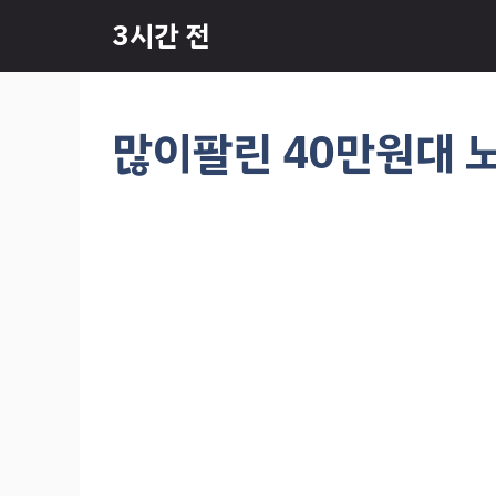
컨
3시간 전
텐
츠
로
건
많이팔린 40만원대 
너
뛰
기