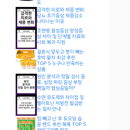
도
급격한 피로와 체중 변화,
당뇨 초기증상 체중감소
나타나는 이유
조현병 음성증상 양성증
상 차이 및 단계별 치료와
사회 복귀 지원
결혼식 앞두고 붓기 빼는
호박 팥차 최강 추천
TOP 5 누구나 만족하는
상품
원인 분석과 정밀 검사 종
류, 심장 찌릿 증상 부정
맥일까 협심증일까?
수면 유도제와 차이점 및
멜라토닌 처방전 발급받
는 절차 안내
점 빼고 난 후 듀오덤 습
윤 밴드 추천 목록 TOP 5