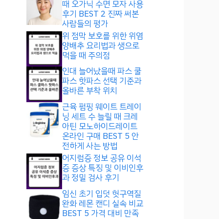
때 오가닉 수면 모자 사용
후기 BEST 2 진짜 써본
사람들의 평가
위 점막 보호를 위한 위염
양배추 요리법과 생으로
먹을 때 주의점
인대 늘어났을때 파스 쿨
파스 핫파스 선택 기준과
올바른 부착 위치
근육 펌핑 웨이트 트레이
닝 세트 수 늘릴 때 크레
아틴 모노하이드레이트
온라인 구매 BEST 5 안
전하게 사는 방법
어지럼증 정보 공유 이석
증 증상 특징 및 이비인후
과 정밀 검사 후기
임신 초기 입덧 헛구역질
완화 레몬 캔디 실속 비교
BEST 5 가격 대비 만족