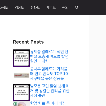
충청도
경상도
전라도
제주도
해외
Recent Posts
유제품 알레르기 확인 단
백질 보충제 여드름 발생
원인과 대처
옻나무 알레르기 가려울
때 연고 만족도 TOP 10
재구매율 높은 상품들
남모를 고민 질염 냄새 제
거 및 청결한 관리를 위한
세정 습관
항암 치료 중 머리 빠질