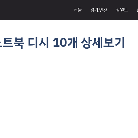
서울
경기,인천
강원도
노트북 디시 10개 상세보기