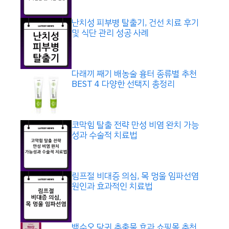
난치성 피부병 탈출기, 건선 치료 후기
및 식단 관리 성공 사례
다래끼 째기 배농술 흉터 종류별 추천
BEST 4 다양한 선택지 총정리
코막힘 탈출 전략 만성 비염 완치 가능
성과 수술적 치료법
림프절 비대증 의심, 목 멍울 임파선염
원인과 효과적인 치료법
백수오 당귀 추출물 효과 쇼핑몰 추천