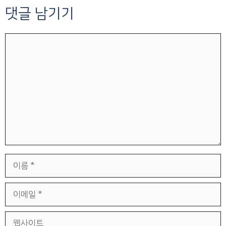
댓글 남기기
댓
글
이
름
이
메
일
웹