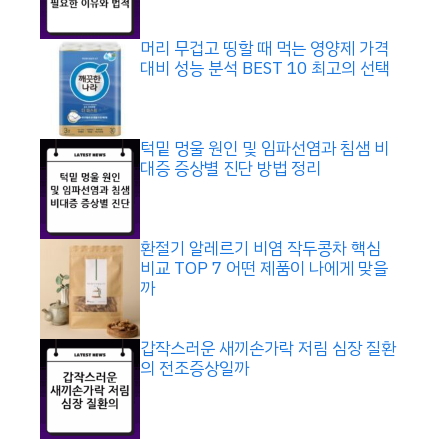
머리 무겁고 띵할 때 먹는 영양제 가격
대비 성능 분석 BEST 10 최고의 선택
턱밑 멍울 원인 및 임파선염과 침샘 비
대증 증상별 진단 방법 정리
환절기 알레르기 비염 작두콩차 핵심
비교 TOP 7 어떤 제품이 나에게 맞을
까
갑작스러운 새끼손가락 저림 심장 질환
의 전조증상일까