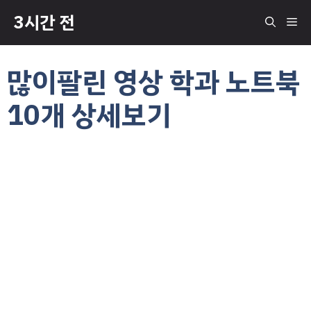
컨
3시간 전
메
텐
츠
로
뉴
많이팔린 영상 학과 노트북
건
너
10개 상세보기
뛰
기