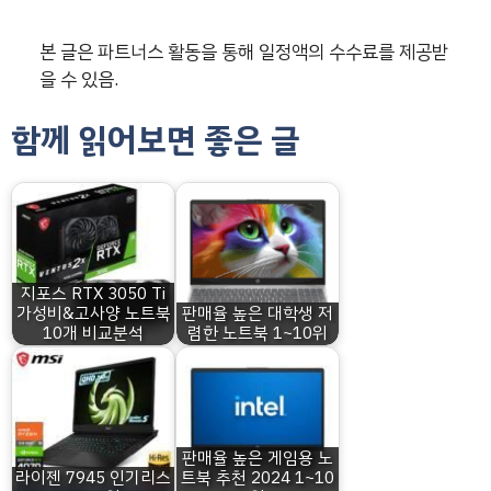
본 글은 파트너스 활동을 통해 일정액의 수수료를 제공받
을 수 있음.
함께 읽어보면 좋은 글
지포스 RTX 3050 Ti
가성비&고사양 노트북
판매율 높은 대학생 저
10개 비교분석
렴한 노트북 1~10위
판매율 높은 게임용 노
라이젠 7945 인기리스
트북 추천 2024 1~10