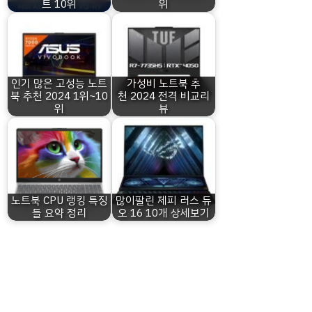
트 10위
위
인기 많은 고성능 노트
가성비 노트북 추
북 추천 2024 1위~10
천 2024 전격 비교리
위
뷰
노트북 CPU 랭킹 특징
많이팔린 제피 러스 듀
들 요약 정리
오 16 10개 상세보기