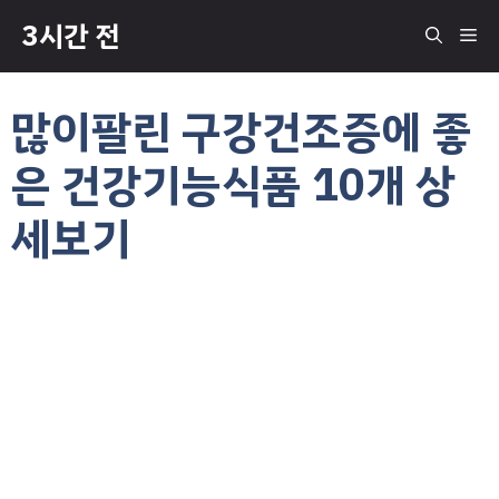
컨
3시간 전
메
텐
츠
로
뉴
많이팔린 구강건조증에 좋
건
너
은 건강기능식품 10개 상
뛰
기
세보기