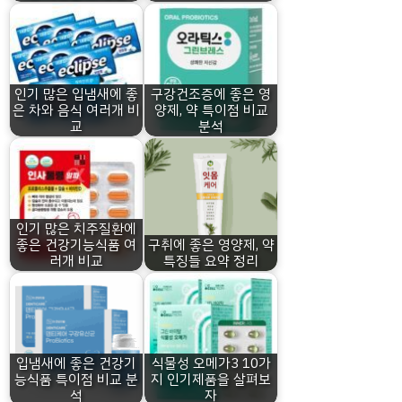
인기 많은 입냄새에 좋
구강건조증에 좋은 영
은 차와 음식 여러개 비
양제, 약 특이점 비교
교
분석
인기 많은 치주질환에
좋은 건강기능식품 여
구취에 좋은 영양제, 약
러개 비교
특징들 요약 정리
입냄새에 좋은 건강기
식물성 오메가3 10가
능식품 특이점 비교 분
지 인기제품을 살펴보
석
자