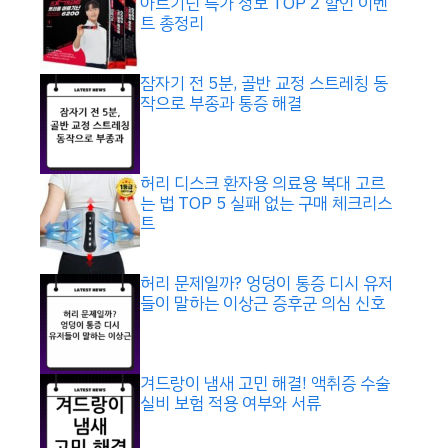
아르기닌 특가 정보 TOP 2 할인 이벤
트 총정리
잠자기 전 5분, 골반 교정 스트레칭 동
작으로 부종과 통증 해결
허리 디스크 환자용 의료용 복대 고르
는 법 TOP 5 실패 없는 구매 체크리스
트
허리 문제일까? 엉덩이 통증 디시 유저
들이 말하는 이상근 증후군 의심 신호
겨드랑이 냄새 고민 해결! 액취증 수술
실비 보험 적용 여부와 서류