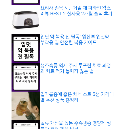
요리사 손목 시큰거릴 때 파라핀 왁스
리뷰 BEST 2 실사용 2개월 솔직 후기
입덧 약 복용 전 필독! 임산부 입덧약
부작용 및 안전한 복용 가이드
성조숙증 억제 주사 루프린 치료 과정
과 치료 적기 놓치지 않는 법
입마름증에 좋은 차 베스트 5선 가격대
별 추천 상품 총정리
혈류 개선을 돕는 수족냉증 영양제 성
분과 추천 제품 비교