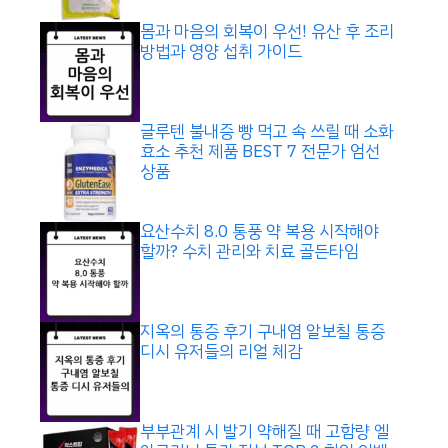
몸과 마음의 회복이 우선! 유산 후 조리
방법과 영양 섭취 가이드
글루텐 불내증 빵 먹고 속 쓰릴 때 소화
효소 추천 제품 BEST 7 전문가 엄선
상품
요산수치 8.0 통풍 약 복용 시작해야
할까? 수치 관리와 치료 골든타임
지옥의 통증 후기 구내염 알보칠 통증
디시 유저들의 리얼 체감
부부관계 시 발기 약해질 때 고함량 엘