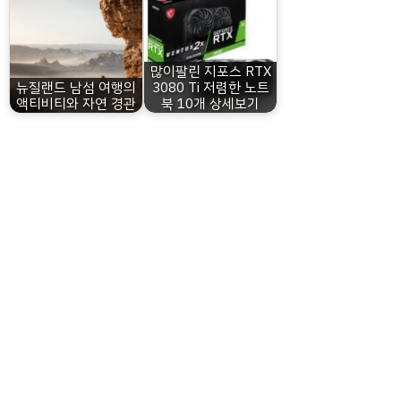
많이팔린 지포스 RTX
뉴질랜드 남섬 여행의
3080 Ti 저렴한 노트
액티비티와 자연 경관
북 10개 상세보기