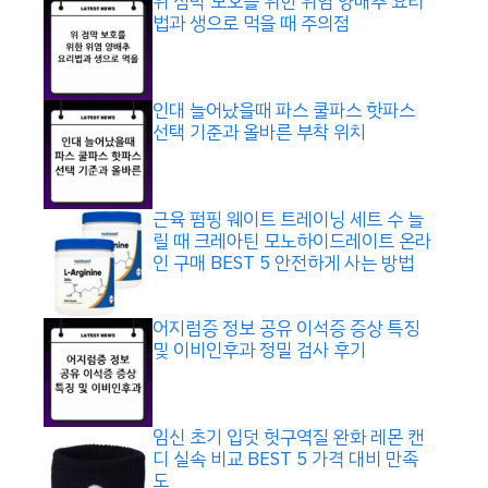
위 점막 보호를 위한 위염 양배추 요리
법과 생으로 먹을 때 주의점
인대 늘어났을때 파스 쿨파스 핫파스
선택 기준과 올바른 부착 위치
근육 펌핑 웨이트 트레이닝 세트 수 늘
릴 때 크레아틴 모노하이드레이트 온라
인 구매 BEST 5 안전하게 사는 방법
어지럼증 정보 공유 이석증 증상 특징
및 이비인후과 정밀 검사 후기
임신 초기 입덧 헛구역질 완화 레몬 캔
디 실속 비교 BEST 5 가격 대비 만족
도