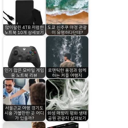
많이팔린 4TB 저렴한
도쿄 신주쿠 야경 관광
노트북 10개 상세보기
이 유명하다던데?
인기 많은 모바일 게임
로맨틱한 풍경과 함께
용 노트북 리뷰
하는 커플 여행지
서울근교 여행 경기도
시흥 가볼만한 곳 어디
화성 매향리 평화 생태
가 있을까?
공원 관광지 살펴보기