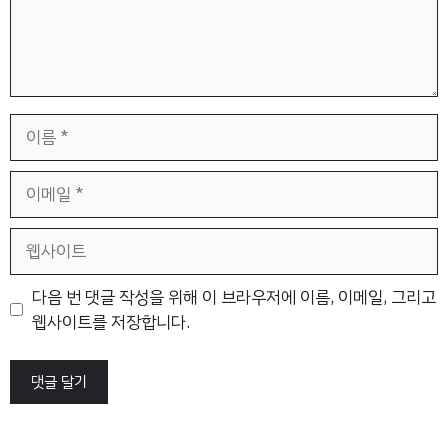
이
름
이
메
일
웹
사
이
다음 번 댓글 작성을 위해 이 브라우저에 이름, 이메일, 그리고
트
웹사이트를 저장합니다.