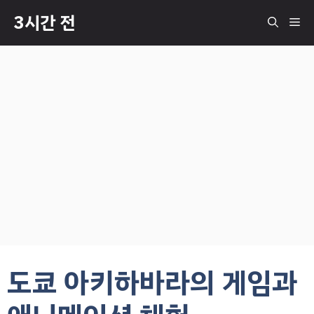
컨
3시간 전
메
텐
츠
로
뉴
건
너
뛰
기
도쿄 아키하바라의 게임과