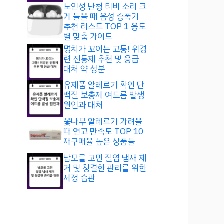
노인성 난청 티비 소리 크
게 들을 때 음성 증폭기
추천 리스트 TOP 1 용도
별 맞춤 가이드
명치가 꼬이는 고통! 위경
련 진통제 추천 및 응급
대처 약 성분
유제품 알레르기 확인 단
백질 보충제 여드름 발생
원인과 대처
옻나무 알레르기 가려울
때 연고 만족도 TOP 10
재구매율 높은 상품들
남모를 고민 질염 냄새 제
거 및 청결한 관리를 위한
세정 습관