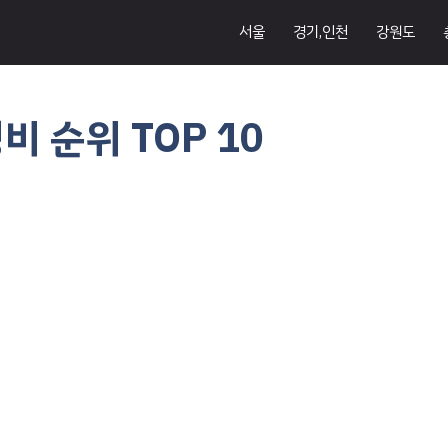
서울
경기,인천
강원도
 순위 TOP 10