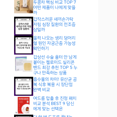
두콩차 핵심 비교 TOP 7
어떤 제품이 나에게 맞을
까
갑작스러운 새끼손가락
저림 심장 질환의 전조증
상일까
울컥 나오는 생리 덩어리
혈 원인 자궁근종 가능성
확인하기
갑상선 수술 흉터 안 남게
붙이는 켈로이드 실리콘
밴드 최강 추천 TOP 5 누
구나 만족하는 상품
흡수율의 차이! 유산균 공
복 식후 복용 시 장단점
완벽 비교
여드름 압출 후 진정 패치
비교 분석 BEST 9 당신
에게 맞는 선택은