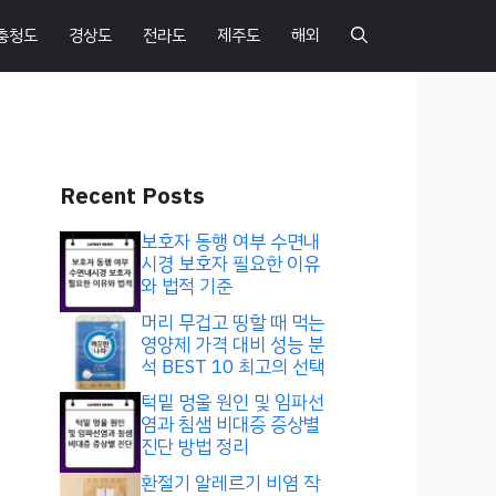
충청도
경상도
전라도
제주도
해외
Recent Posts
보호자 동행 여부 수면내
시경 보호자 필요한 이유
와 법적 기준
머리 무겁고 띵할 때 먹는
영양제 가격 대비 성능 분
석 BEST 10 최고의 선택
턱밑 멍울 원인 및 임파선
염과 침샘 비대증 증상별
진단 방법 정리
환절기 알레르기 비염 작