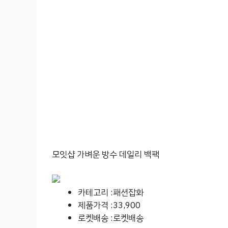
모잇샵 가벼운 방수 데일리 백팩
카테고리 :패션잡화
제품가격 :33,900
로켓배송 :로켓배송