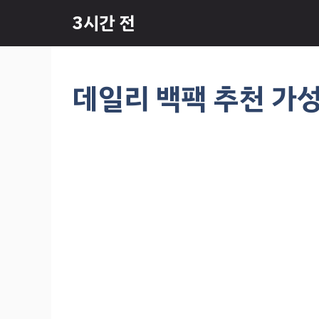
컨
3시간 전
텐
츠
로
건
데일리 백팩 추천 가성비
너
뛰
기