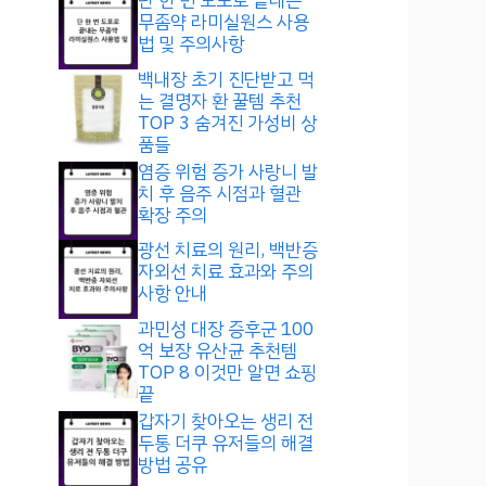
단 한 번 도포로 끝내는
무좀약 라미실원스 사용
법 및 주의사항
백내장 초기 진단받고 먹
는 결명자 환 꿀템 추천
TOP 3 숨겨진 가성비 상
품들
염증 위험 증가 사랑니 발
치 후 음주 시점과 혈관
확장 주의
광선 치료의 원리, 백반증
자외선 치료 효과와 주의
사항 안내
과민성 대장 증후군 100
억 보장 유산균 추천템
TOP 8 이것만 알면 쇼핑
끝
갑자기 찾아오는 생리 전
두통 더쿠 유저들의 해결
방법 공유