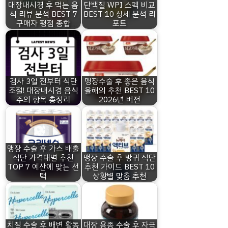
대장내시경 후 먹는 음
단백질 WPI 스펙 비교
식 리뷰 분석 BEST 7
BEST 10 상세 분석 리
구매자 평점 종합
포트
검사 3일 전부터 식단
맹장수술 후 좋은 음식
조절! 대장내시경 음식
올해의 추천 BEST 10
주의 항목 총정리
2026년 버전
맹장 수술 후 가스 배출
식단 가격대별 추천
맹장 수술 후 방귀 식단
TOP 7 예산에 맞는 선
추천 가이드 BEST 10
택
상황별 맞춤 추천
치질 수술 후 배변 활동
대장 용종 수술 후 자극