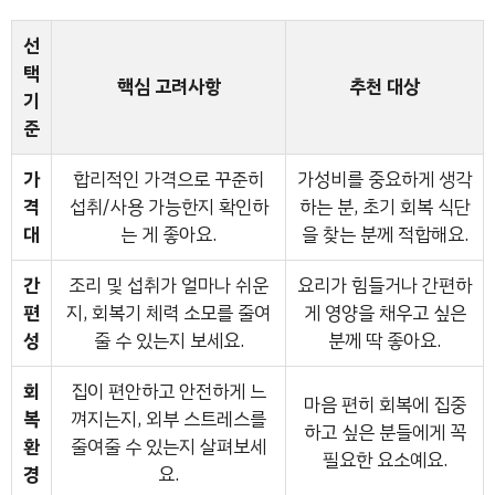
선
택
핵심 고려사항
추천 대상
기
준
가
합리적인 가격으로 꾸준히
가성비를 중요하게 생각
격
섭취/사용 가능한지 확인하
하는 분, 초기 회복 식단
대
는 게 좋아요.
을 찾는 분께 적합해요.
간
조리 및 섭취가 얼마나 쉬운
요리가 힘들거나 간편하
편
지, 회복기 체력 소모를 줄여
게 영양을 채우고 싶은
성
줄 수 있는지 보세요.
분께 딱 좋아요.
회
집이 편안하고 안전하게 느
마음 편히 회복에 집중
복
껴지는지, 외부 스트레스를
하고 싶은 분들에게 꼭
환
줄여줄 수 있는지 살펴보세
필요한 요소예요.
경
요.