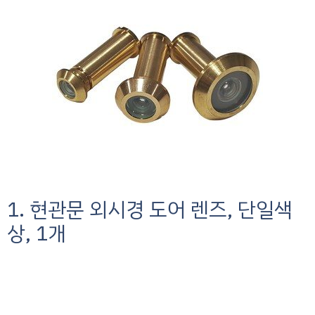
1. 현관문 외시경 도어 렌즈, 단일색
상, 1개