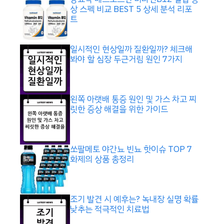
상 스펙 비교 BEST 5 상세 분석 리포
트
일시적인 현상일까 질환일까? 체크해
봐야 할 심장 두근거림 원인 7가지
왼쪽 아랫배 통증 원인 및 가스 차고 찌
릿한 증상 해결을 위한 가이드
쏘팔메토 야간뇨 빈뇨 핫이슈 TOP 7
화제의 상품 총정리
조기 발견 시 예후는? 녹내장 실명 확률
낮추는 적극적인 치료법