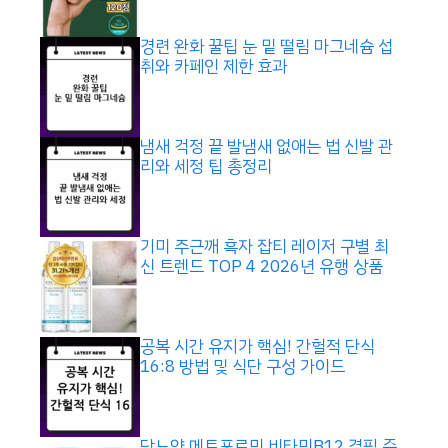
경련 완화 꿀팁 눈 밑 떨림 마그네슘 섭
취와 카페인 제한 효과
냄새 걱정 끝 발냄새 없애는 법 신발 관
리와 세정 팁 총정리
기미 주근깨 흑자 잡티 레이저 구별 최
신 트렌드 TOP 4 2026년 유행 상품
공복 시간 유지가 핵심! 간헐적 단식
16:8 방법 및 식단 구성 가이드
당뇨약 메트포르민 비타민B12 결핍 증