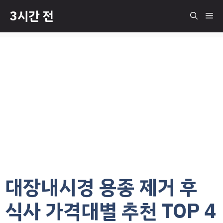
컨
3시간 전
메
텐
츠
로
뉴
건
너
뛰
기
대장내시경 용종 제거 후
식사 가격대별 추천 TOP 4