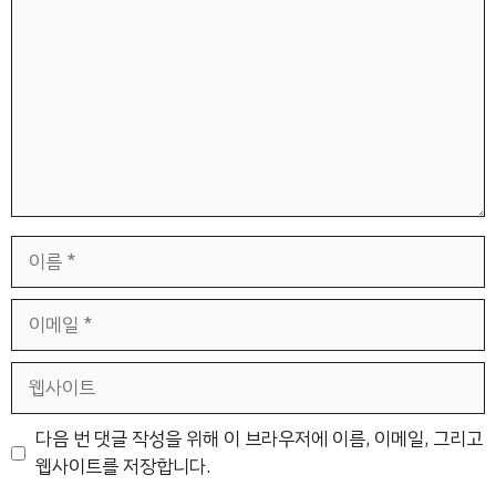
글
이
름
이
메
일
웹
사
이
다음 번 댓글 작성을 위해 이 브라우저에 이름, 이메일, 그리고
트
웹사이트를 저장합니다.