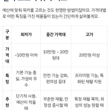
예산에 맞춰 워커를 고르는 것도 현명한 방법이잖아요. 가격대별
로 어떤 특징을 가진 제품들이 있는지 간단하게 살펴볼게요.
구
최저가
중간 가격대
고가
분
가
10만원 ~ 20만
격
~10만원 이하
20만원 이상
원대
대
기본 기능 충
특
안전 기능 강화,
프리미엄 기능, 특
실, 가성비 우
징
편의성 증대
화된 재활 지원
수
단기적 사용,
추
꾸준한 재활, 안
특정 재활 목적, 최
예산이 적을
천
정성 중시할 때
상의 성능 원할 때
때