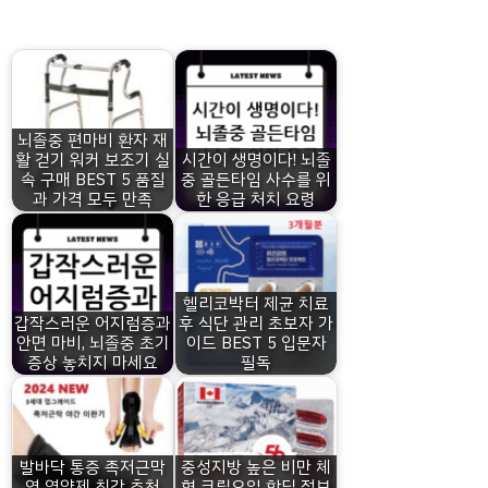
뇌졸중 편마비 환자 재
활 걷기 워커 보조기 실
시간이 생명이다! 뇌졸
속 구매 BEST 5 품질
중 골든타임 사수를 위
과 가격 모두 만족
한 응급 처치 요령
헬리코박터 제균 치료
갑작스러운 어지럼증과
후 식단 관리 초보자 가
안면 마비, 뇌졸중 초기
이드 BEST 5 입문자
증상 놓치지 마세요
필독
발바닥 통증 족저근막
중성지방 높은 비만 체
염 영양제 최강 추천
형 크릴오일 핫딜 정보