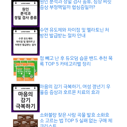
원인 분석과 정밀 검사 종류, 심장 찌릿
증상 부정맥일까 협심증일까?
수면 유도제와 차이점 및 멜라토닌 처
방전 발급받는 절차 안내
점 빼고 난 후 듀오덤 습윤 밴드 추천 목
록 TOP 5 카테고리별 정리
마음의 감기 극복하기, 여성 갱년기 우
울증 증상과 호르몬 치료의 효과
소화불량 잦은 사람 곡물 발효 소화효
소 고르는 법 TOP 5 실패 없는 구매 체
크리스트