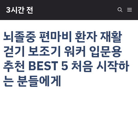
컨
3시간 전
메
텐
츠
로
뉴
뇌졸중 편마비 환자 재활
건
너
걷기 보조기 워커 입문용
뛰
기
추천 BEST 5 처음 시작하
는 분들에게