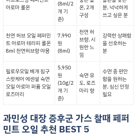
(8ml/2
아로마 롤온
온, 2개
분, 넉넉하게
개 기
구성
쓰고 싶은 분
준)
천연 허
천연 허브 오일 페퍼민
7,990
강력한 상쾌함
브향, 시
트 아로마 테라피 롤온
원
을 선호하는
원한 느
8ml 천연허브향 야몽
(8ml)
분
낌
5,950
필로우오일 베개 침구
수면 중 편안
원
숙면 유
스팟케어 에센셜 숙면
함을 원하는
(10g/2
도, 로즈
오일 아로마 퍼퓸 오일
분, 심신 안정
개 기
마리 향
로즈마리
필요
준)
과민성 대장 증후군 가스 찰때 페퍼
민트 오일 추천 BEST 5