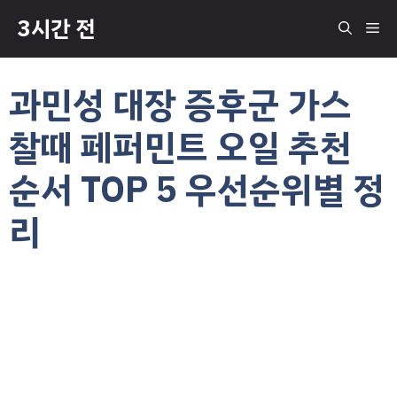
컨
3시간 전
메
텐
츠
로
뉴
과민성 대장 증후군 가스
건
너
찰때 페퍼민트 오일 추천
뛰
기
순서 TOP 5 우선순위별 정
리