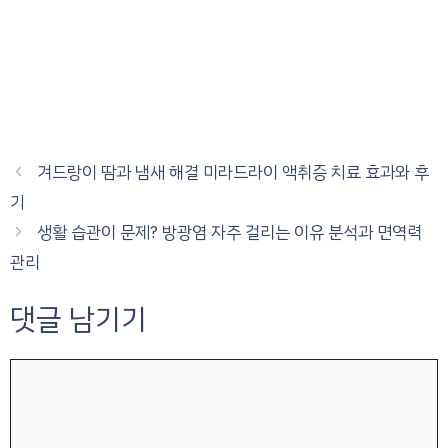
겨드랑이 땀과 냄새 해결 미라드라이 액취증 치료 효과와 후
기
생활 습관이 문제? 방광염 자주 걸리는 이유 분석과 면역력
관리
댓글 남기기
댓
글