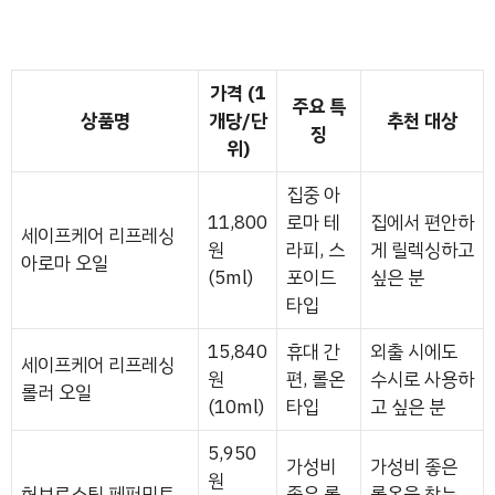
가격 (1
주요 특
상품명
개당/단
추천 대상
징
위)
집중 아
11,800
로마 테
집에서 편안하
세이프케어 리프레싱
원
라피, 스
게 릴렉싱하고
아로마 오일
(5ml)
포이드
싶은 분
타입
15,840
휴대 간
외출 시에도
세이프케어 리프레싱
원
편, 롤온
수시로 사용하
롤러 오일
(10ml)
타입
고 싶은 분
5,950
가성비
가성비 좋은
원
허브로스팅 페퍼민트
좋은 롤
롤온을 찾는