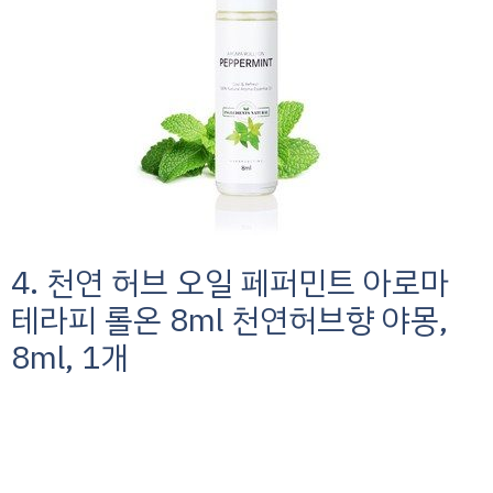
4. 천연 허브 오일 페퍼민트 아로마
테라피 롤온 8ml 천연허브향 야몽,
8ml, 1개