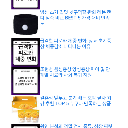
임신 초기 입덧 헛구역질 완화 레몬 캔
디 실속 비교 BEST 5 가격 대비 만족
도
급격한 피로와 체중 변화, 당뇨 초기증
상 체중감소 나타나는 이유
조현병 음성증상 양성증상 차이 및 단
계별 치료와 사회 복귀 지원
결혼식 앞두고 붓기 빼는 호박 팥차 최
강 추천 TOP 5 누구나 만족하는 상품
원인 분석과 정밀 검사 종류, 심장 찌릿