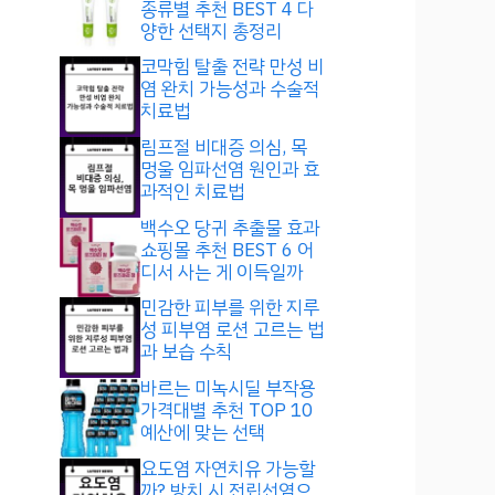
종류별 추천 BEST 4 다
양한 선택지 총정리
코막힘 탈출 전략 만성 비
염 완치 가능성과 수술적
치료법
림프절 비대증 의심, 목
멍울 임파선염 원인과 효
과적인 치료법
백수오 당귀 추출물 효과
쇼핑몰 추천 BEST 6 어
디서 사는 게 이득일까
민감한 피부를 위한 지루
성 피부염 로션 고르는 법
과 보습 수칙
바르는 미녹시딜 부작용
가격대별 추천 TOP 10
예산에 맞는 선택
요도염 자연치유 가능할
까? 방치 시 전립선염으