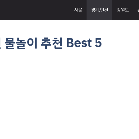
서울
경기,인천
강원도
물놀이 추천 Best 5