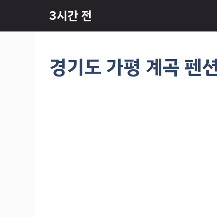
컨
3시간 전
텐
츠
로
건
경기도 가평 계곡 펜션 
너
뛰
기