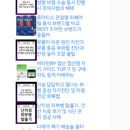
성형 비염 수술 동시 진행
시 주의사항과 혜택
류마티스 관절염 피해야
할 음식 브랜드별 비교
BEST 5 어떤 브랜드가
좋을까
무릎이 아픈 원인 자전거
무릎 통증 부위별 진단과
안장 높이 조절 꿀팁
비타민B9 엽산 엽산염 차
이 가이드 TOP 7 첫 구매
자도 쉽게 이해하는
가슴 답답하고 열나는 화
병 증상 자가진단 및 마음
건강 회복법
난치성 피부병 탈출기, 건
선 치료 후기 및 식단 관
리 성공 사례
다래끼 째기 배농술 흉터