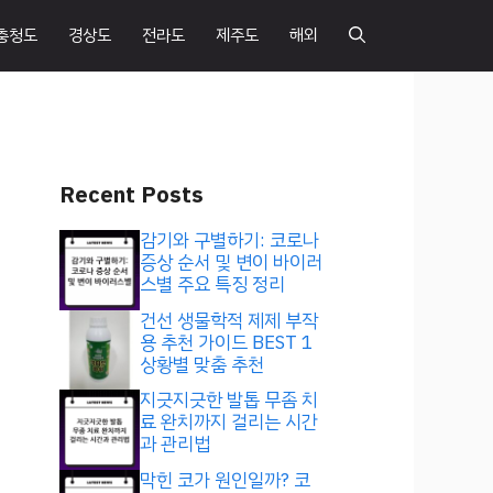
충청도
경상도
전라도
제주도
해외
Recent Posts
감기와 구별하기: 코로나
증상 순서 및 변이 바이러
스별 주요 특징 정리
건선 생물학적 제제 부작
용 추천 가이드 BEST 1
상황별 맞춤 추천
지긋지긋한 발톱 무좀 치
료 완치까지 걸리는 시간
과 관리법
막힌 코가 원인일까? 코