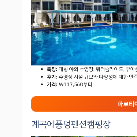
특징:
대형 야외 수영장, 워터슬라이드, 유아풀
후기:
수영장 시설 규모와 다양성에 대한 만족
가격:
₩117,560부터
파로티
계곡에풍덩펜션캠핑장