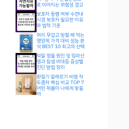
로 이어지는 위험성 경고
보호자 동행 여부 수면내
시경 보호자 필요한 이유
와 법적 기준
머리 무겁고 띵할 때 먹는
영양제 가격 대비 성능 분
석 BEST 10 최고의 선택
턱밑 멍울 원인 및 임파선
염과 침샘 비대증 증상별
진단 방법 정리
환절기 알레르기 비염 작
두콩차 핵심 비교 TOP 7
어떤 제품이 나에게 맞을
까