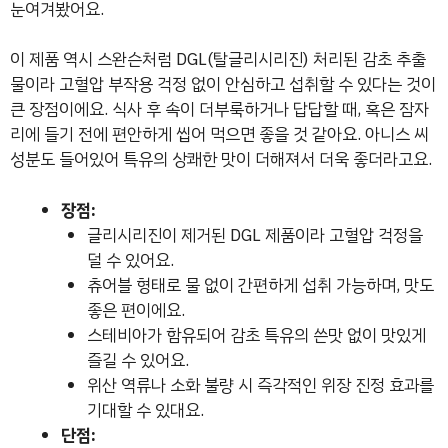
눈여겨봤어요.
이 제품 역시 스완슨처럼 DGL(탈글리시리진) 처리된 감초 추출
물이라 고혈압 부작용 걱정 없이 안심하고 섭취할 수 있다는 것이
큰 장점이에요. 식사 후 속이 더부룩하거나 답답할 때, 혹은 잠자
리에 들기 전에 편안하게 씹어 먹으면 좋을 것 같아요. 아니스 씨
성분도 들어있어 특유의 상쾌한 맛이 더해져서 더욱 좋더라고요.
장점:
글리시리진이 제거된 DGL 제품이라 고혈압 걱정을
덜 수 있어요.
츄어블 형태로 물 없이 간편하게 섭취 가능하며, 맛도
좋은 편이에요.
스테비아가 함유되어 감초 특유의 쓴맛 없이 맛있게
즐길 수 있어요.
위산 역류나 소화 불량 시 즉각적인 위장 진정 효과를
기대할 수 있대요.
단점: