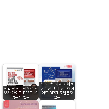
헬리코박터 제균 치료
혈압 낮추는 식재료 초
후 식단 관리 초보자 가
보자 가이드 BEST 10
이드 BEST 5 입문자
입문자 필독
필독