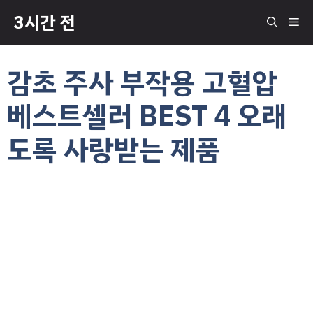
컨
3시간 전
메
텐
츠
로
뉴
감초 주사 부작용 고혈압
건
너
베스트셀러 BEST 4 오래
뛰
기
도록 사랑받는 제품