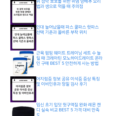
위 점막 보호를 위한 위염 양배추 요리
법과 생으로 먹을 때 주의점
인대 늘어났을때 파스 쿨파스 핫파스
선택 기준과 올바른 부착 위치
근육 펌핑 웨이트 트레이닝 세트 수 늘
릴 때 크레아틴 모노하이드레이트 온라
인 구매 BEST 5 안전하게 사는 방법
어지럼증 정보 공유 이석증 증상 특징
및 이비인후과 정밀 검사 후기
임신 초기 입덧 헛구역질 완화 레몬 캔
디 실속 비교 BEST 5 가격 대비 만족
도