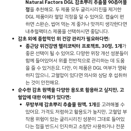
Natural Factors DGL 감초뿌리 추출물 90츄어블
정
을 추천해요. 두 제품 모두 글리시리진을 제거한
DGL 제품이라 혈압 걱정을 덜 수 있어요. 캡슐이 편
하면 스완슨, 씹어 먹는 게 좋거나 맛까지 생각한다면
내추럴팩터스 제품을 선택하시면 좋답니다.
감초 외에 종합적인 위 건강 관리가 필요하다면:
종근당 위건강엔 헬리코박터 프로젝트, 30정, 1개
가
좋은 선택이 될 수 있어요. 다양한 위장 개선 성분들이
함께 들어있어서 위를 전반적으로 관리하는 데 도움
을 줄 수 있거든요. 다만, 이 제품은 DGL 여부가 명확
하지 않으니, 고혈압이 있다면 의사와 상담 후 섭취하
는 것이 안전해요.
순수한 감초 원액을 다양한 용도로 활용하고 싶지만, 고
혈압에 대한 이해가 있다면:
무방부제 감초뿌리 추출물 원액, 1개
를 고려해볼 수
있어요. 가격도 저렴하고 활용도가 높지만, 고혈압 부
작용 위험이 있는 글리시리진 성분이 그대로 들어있
다는 점을 반드시 인지하고 소량만 사용하거나 전문