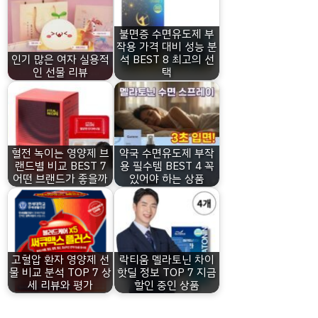
불면증 수면유도제 부
작용 가격 대비 성능 분
인기 많은 여자 실용적
석 BEST 8 최고의 선
인 선물 리뷰
택
혈전 녹이는 영양제 브
약국 수면유도제 부작
랜드별 비교 BEST 7
용 필수템 BEST 4 꼭
어떤 브랜드가 좋을까
있어야 하는 상품
고혈압 환자 영양제 선
락티움 멜라토닌 차이
물 비교 분석 TOP 7 상
핫딜 정보 TOP 7 지금
세 리뷰와 평가
할인 중인 상품