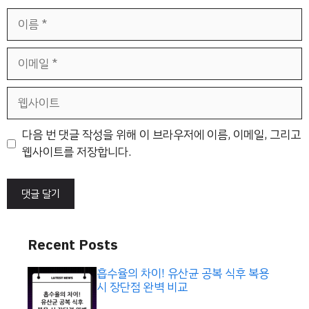
이
름
이
메
일
웹
사
이
다음 번 댓글 작성을 위해 이 브라우저에 이름, 이메일, 그리고
트
웹사이트를 저장합니다.
Recent Posts
흡수율의 차이! 유산균 공복 식후 복용
시 장단점 완벽 비교