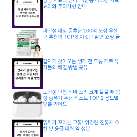
광선 치료의 원리, 백반증 자외선 치료
효과와 주의사항 안내
과민성 대장 증후군 100억 보장 유산
균 추천템 TOP 8 이것만 알면 쇼핑 끝
갑자기 찾아오는 생리 전 두통 더쿠 유
저들의 해결 방법 공유
노인성 난청 티비 소리 크게 들을 때 음
성 증폭기 추천 리스트 TOP 1 용도별
맞춤 가이드
명치가 꼬이는 고통! 위경련 진통제 추
천 및 응급 대처 약 성분