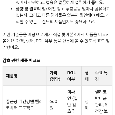
있어서 간편하고, 캡슐은 깔끔하게 섭취하기 좋아요.
함량 및 원료의 질:
어떤 감초 추출물을 얼마나 함유하고
있는지, 그리고 다른 첨가물은 없는지 확인해야 해요. 신
뢰할 수 있는 브랜드의 제품인지도 중요하고요.
이런 기준들을 바탕으로 제가 직접 찾아본 4가지 제품을 비교해
볼게요. 가격, 형태, DGL 유무 등을 한눈에 볼 수 있도록 표로 정
리했어요.
감초 관련 제품 비교표
가격
DGL
형
주요 특
제품명
(정당)
여부
태
징
미확
헬리코
인 (일
박터균
종근당 위건강엔 헬리
660
정
반 감
관리, 위
코박터 프로젝트
원
제
초추
건강 보