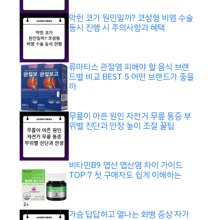
막힌 코가 원인일까? 코성형 비염 수술
동시 진행 시 주의사항과 혜택
류마티스 관절염 피해야 할 음식 브랜
드별 비교 BEST 5 어떤 브랜드가 좋을
까
무릎이 아픈 원인 자전거 무릎 통증 부
위별 진단과 안장 높이 조절 꿀팁
비타민B9 엽산 엽산염 차이 가이드
TOP 7 첫 구매자도 쉽게 이해하는
가슴 답답하고 열나는 화병 증상 자가