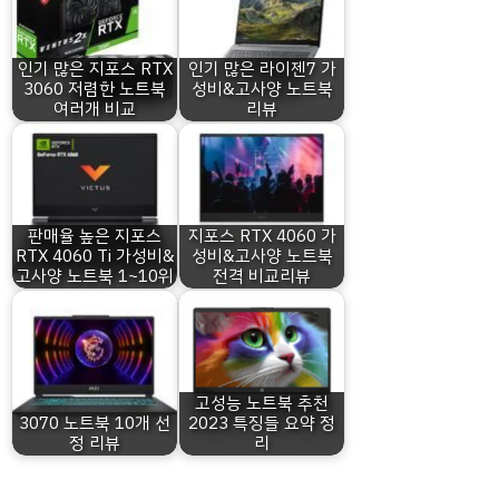
인기 많은 지포스 RTX
인기 많은 라이젠7 가
3060 저렴한 노트북
성비&고사양 노트북
여러개 비교
리뷰
판매율 높은 지포스
지포스 RTX 4060 가
RTX 4060 Ti 가성비&
성비&고사양 노트북
고사양 노트북 1~10위
전격 비교리뷰
고성능 노트북 추천
3070 노트북 10개 선
2023 특징들 요약 정
정 리뷰
리