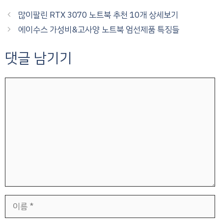
많이팔린 RTX 3070 노트북 추천 10개 상세보기
에이수스 가성비&고사양 노트북 엄선제품 특징들
댓글 남기기
댓
글
이
름