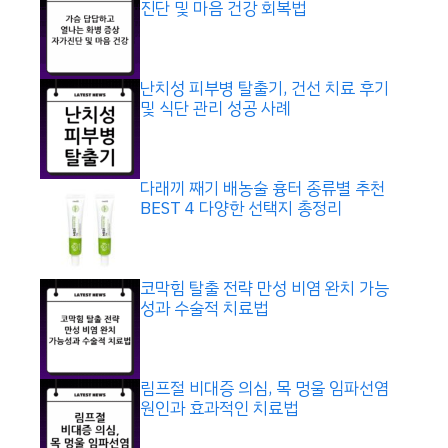
진단 및 마음 건강 회복법
난치성 피부병 탈출기, 건선 치료 후기
및 식단 관리 성공 사례
다래끼 째기 배농술 흉터 종류별 추천
BEST 4 다양한 선택지 총정리
코막힘 탈출 전략 만성 비염 완치 가능
성과 수술적 치료법
림프절 비대증 의심, 목 멍울 임파선염
원인과 효과적인 치료법