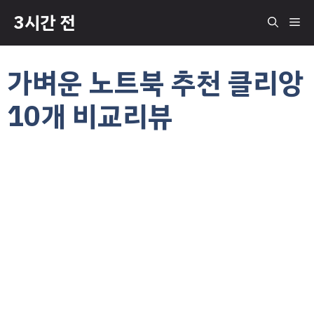
컨
3시간 전
메
텐
츠
로
뉴
가벼운 노트북 추천 클리앙
건
너
10개 비교리뷰
뛰
기