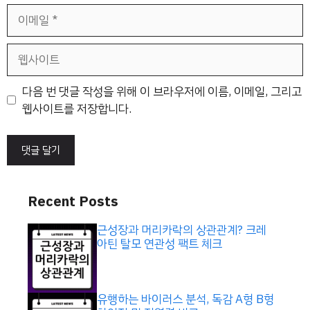
이
메
일
웹
사
이
다음 번 댓글 작성을 위해 이 브라우저에 이름, 이메일, 그리고
트
웹사이트를 저장합니다.
Recent Posts
근성장과 머리카락의 상관관계? 크레
아틴 탈모 연관성 팩트 체크
유행하는 바이러스 분석, 독감 A형 B형