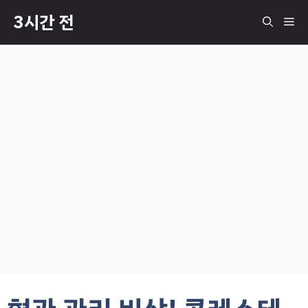
컨
3시간 전
메
텐
츠
로
뉴
건
너
뛰
기