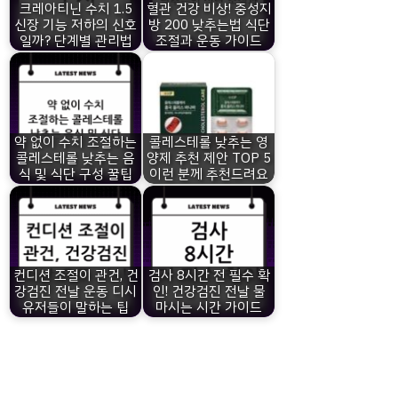
크레아티닌 수치 1.5
혈관 건강 비상! 중성지
신장 기능 저하의 신호
방 200 낮추는법 식단
일까? 단계별 관리법
조절과 운동 가이드
약 없이 수치 조절하는
콜레스테롤 낮추는 영
콜레스테롤 낮추는 음
양제 추천 제안 TOP 5
식 및 식단 구성 꿀팁
이런 분께 추천드려요
컨디션 조절이 관건, 건
검사 8시간 전 필수 확
강검진 전날 운동 디시
인! 건강검진 전날 물
유저들이 말하는 팁
마시는 시간 가이드