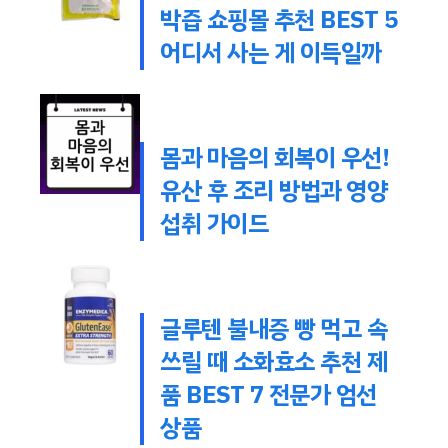
박즙 쇼핑몰 추천 BEST 5
어디서 사는 게 이득일까
몸과 마음의 회복이 우선!
유산 후 조리 방법과 영양
섭취 가이드
글루텐 불내증 빵 먹고 속
쓰릴 때 소화효소 추천 제
품 BEST 7 전문가 엄선
상품