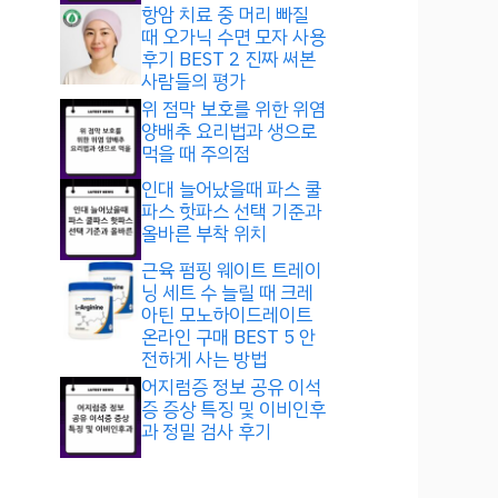
항암 치료 중 머리 빠질
때 오가닉 수면 모자 사용
후기 BEST 2 진짜 써본
사람들의 평가
위 점막 보호를 위한 위염
양배추 요리법과 생으로
먹을 때 주의점
인대 늘어났을때 파스 쿨
파스 핫파스 선택 기준과
올바른 부착 위치
근육 펌핑 웨이트 트레이
닝 세트 수 늘릴 때 크레
아틴 모노하이드레이트
온라인 구매 BEST 5 안
전하게 사는 방법
어지럼증 정보 공유 이석
증 증상 특징 및 이비인후
과 정밀 검사 후기