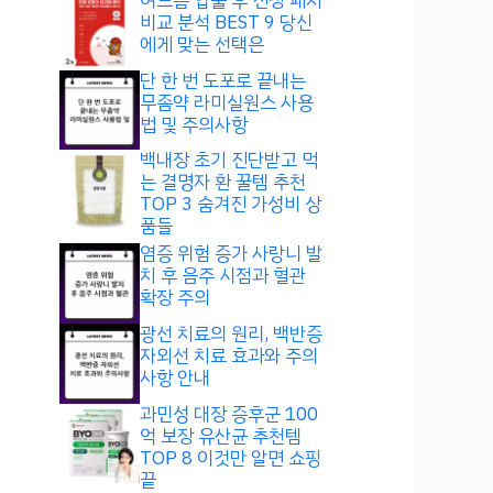
여드름 압출 후 진정 패치
비교 분석 BEST 9 당신
에게 맞는 선택은
단 한 번 도포로 끝내는
무좀약 라미실원스 사용
법 및 주의사항
백내장 초기 진단받고 먹
는 결명자 환 꿀템 추천
TOP 3 숨겨진 가성비 상
품들
염증 위험 증가 사랑니 발
치 후 음주 시점과 혈관
확장 주의
광선 치료의 원리, 백반증
자외선 치료 효과와 주의
사항 안내
과민성 대장 증후군 100
억 보장 유산균 추천템
TOP 8 이것만 알면 쇼핑
끝