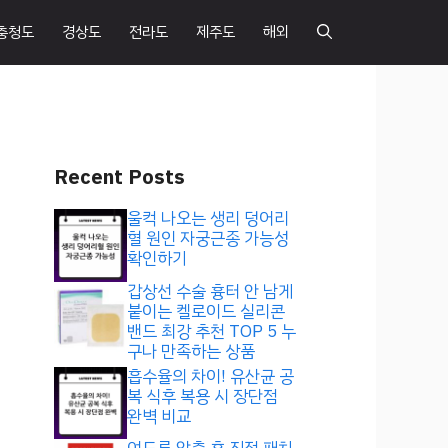
충청도
경상도
전라도
제주도
해외
Recent Posts
울컥 나오는 생리 덩어리
혈 원인 자궁근종 가능성
확인하기
갑상선 수술 흉터 안 남게
붙이는 켈로이드 실리콘
밴드 최강 추천 TOP 5 누
구나 만족하는 상품
흡수율의 차이! 유산균 공
복 식후 복용 시 장단점
완벽 비교