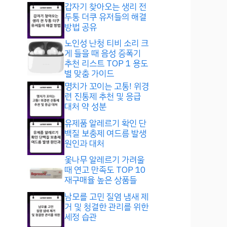
갑자기 찾아오는 생리 전
두통 더쿠 유저들의 해결
방법 공유
노인성 난청 티비 소리 크
게 들을 때 음성 증폭기
추천 리스트 TOP 1 용도
별 맞춤 가이드
명치가 꼬이는 고통! 위경
련 진통제 추천 및 응급
대처 약 성분
유제품 알레르기 확인 단
백질 보충제 여드름 발생
원인과 대처
옻나무 알레르기 가려울
때 연고 만족도 TOP 10
재구매율 높은 상품들
남모를 고민 질염 냄새 제
거 및 청결한 관리를 위한
세정 습관