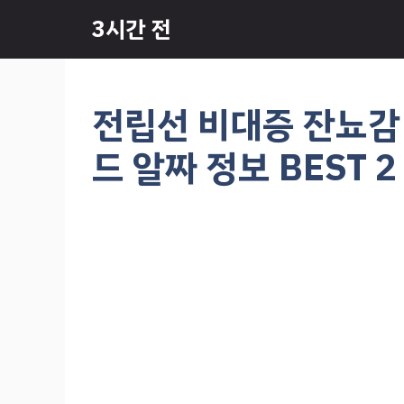
컨
3시간 전
텐
츠
로
건
전립선 비대증 잔뇨감 
너
뛰
드 알짜 정보 BEST 
기