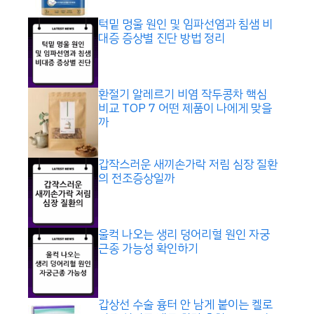
턱밑 멍울 원인 및 임파선염과 침샘 비
대증 증상별 진단 방법 정리
환절기 알레르기 비염 작두콩차 핵심
비교 TOP 7 어떤 제품이 나에게 맞을
까
갑작스러운 새끼손가락 저림 심장 질환
의 전조증상일까
울컥 나오는 생리 덩어리혈 원인 자궁
근종 가능성 확인하기
갑상선 수술 흉터 안 남게 붙이는 켈로