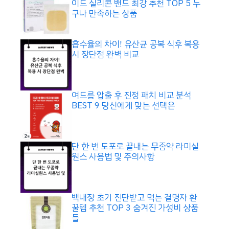
이드 실리콘 밴드 최강 추천 TOP 5 누
구나 만족하는 상품
흡수율의 차이! 유산균 공복 식후 복용
시 장단점 완벽 비교
여드름 압출 후 진정 패치 비교 분석
BEST 9 당신에게 맞는 선택은
단 한 번 도포로 끝내는 무좀약 라미실
원스 사용법 및 주의사항
백내장 초기 진단받고 먹는 결명자 환
꿀템 추천 TOP 3 숨겨진 가성비 상품
들