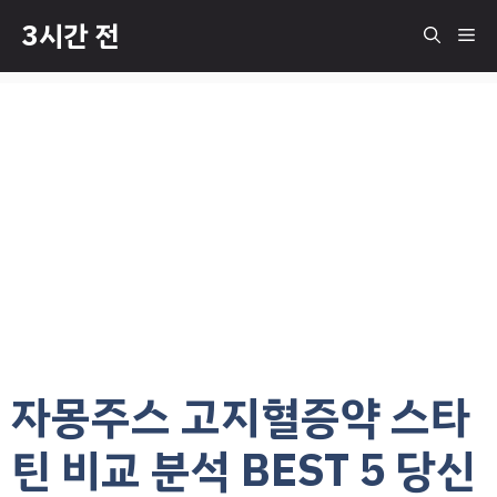
컨
3시간 전
메
텐
츠
로
뉴
건
너
뛰
기
자몽주스 고지혈증약 스타
틴 비교 분석 BEST 5 당신