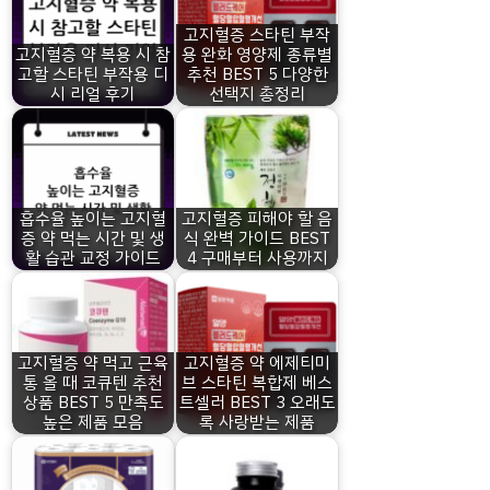
고지혈증 스타틴 부작
고지혈증 약 복용 시 참
용 완화 영양제 종류별
고할 스타틴 부작용 디
추천 BEST 5 다양한
시 리얼 후기
선택지 총정리
흡수율 높이는 고지혈
고지혈증 피해야 할 음
증 약 먹는 시간 및 생
식 완벽 가이드 BEST
활 습관 교정 가이드
4 구매부터 사용까지
고지혈증 약 먹고 근육
고지혈증 약 에제티미
통 올 때 코큐텐 추천
브 스타틴 복합제 베스
상품 BEST 5 만족도
트셀러 BEST 3 오래도
높은 제품 모음
록 사랑받는 제품