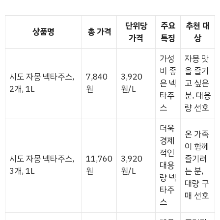
단위당
주요
추천 대
상품명
총 가격
가격
특징
상
가성
자몽 맛
비 좋
을 즐기
시도 자몽 넥타주스,
7,840
3,920
은 넥
고 싶은
2개, 1L
원
원/L
타주
분, 대용
스
량 선호
더욱
온 가족
경제
이 함께
적인
시도 자몽 넥타주스,
11,760
3,920
즐기려
대용
3개, 1L
원
원/L
는 분,
량 넥
대량 구
타주
매 선호
스