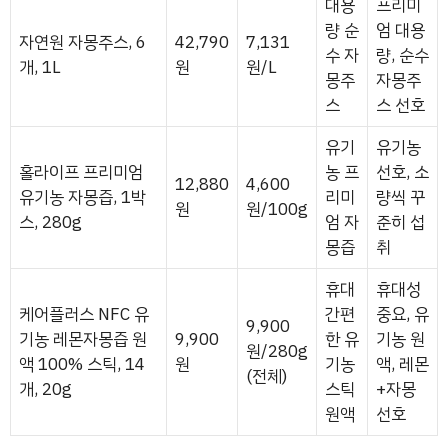
대용
프리미
량 순
엄 대용
자연원 자몽주스, 6
42,790
7,131
수 자
량, 순수
개, 1L
원
원/L
몽주
자몽주
스
스 선호
유기
유기농
홀라이프 프리미엄
농 프
선호, 소
12,880
4,600
유기농 자몽즙, 1박
리미
량씩 꾸
원
원/100g
스, 280g
엄 자
준히 섭
몽즙
취
휴대
휴대성
케어플러스 NFC 유
간편
중요, 유
9,900
기농 레몬자몽즙 원
9,900
한 유
기농 원
원/280g
액 100% 스틱, 14
원
기농
액, 레몬
(전체)
개, 20g
스틱
+자몽
원액
선호