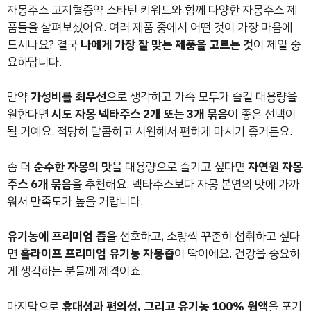
자몽주스 고지혈증약 스타틴 키워드와 함께 다양한 자몽주스 제
품들을 살펴보셨어요. 여러 제품 중에서 어떤 것이 가장 마음에
드시나요? 결국
나에게 가장 잘 맞는 제품을 고르는 것
이 제일 중
요하답니다.
만약
가성비를 최우선
으로 생각하고 가족 모두가 즐길 대용량을
원한다면
시도 자몽 넥타주스 2개 또는 3개 묶음
이 좋은 선택이
될 거예요. 적당히 달콤하고 시원해서 편하게 마시기 좋거든요.
좀 더
순수한 자몽의 맛
을 대용량으로 즐기고 싶다면
자연원 자몽
주스 6개 묶음
을 추천해요. 넥타주스보다 자몽 본연의 맛에 가까
워서 만족도가 높을 거랍니다.
유기농에 프리미엄 즙
을 선호하고, 소량씩 꾸준히 섭취하고 싶다
면
홀라이프 프리미엄 유기농 자몽즙
이 딱이에요. 건강을 중요하
게 생각하는 분들께 제격이죠.
마지막으로
휴대성과 편의성, 그리고 유기농 100% 원액
을 포기