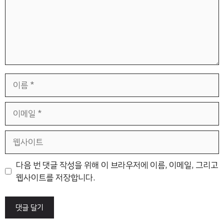
이
름
이
메
일
웹
사
이
다음 번 댓글 작성을 위해 이 브라우저에 이름, 이메일, 그리고
트
웹사이트를 저장합니다.