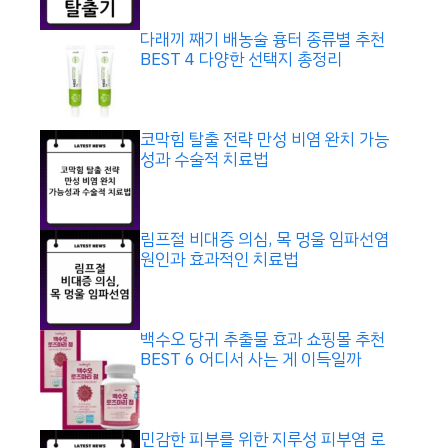
다래끼 째기 배농술 흉터 종류별 추천
BEST 4 다양한 선택지 총정리
코막힘 탈출 전략 만성 비염 완치 가능
성과 수술적 치료법
림프절 비대증 의심, 목 멍울 임파선염
원인과 효과적인 치료법
백수오 당귀 추출물 효과 쇼핑몰 추천
BEST 6 어디서 사는 게 이득일까
민감한 피부를 위한 지루성 피부염 로