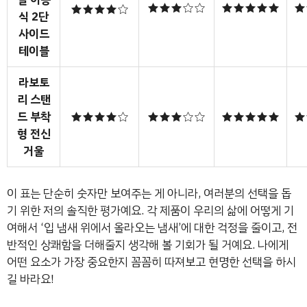
★★★☆☆
★★★★★
★
★★★★☆
식 2단
사이드
테이블
라보토
리 스탠
드 부착
★★★★☆
★★★☆☆
★★★★★
★
형 전신
거울
이 표는 단순히 숫자만 보여주는 게 아니라, 여러분의 선택을 돕
기 위한 저의 솔직한 평가예요. 각 제품이 우리의 삶에 어떻게 기
여해서 ‘입 냄새 위에서 올라오는 냄새’에 대한 걱정을 줄이고, 전
반적인 상쾌함을 더해줄지 생각해 볼 기회가 될 거예요. 나에게
어떤 요소가 가장 중요한지 꼼꼼히 따져보고 현명한 선택을 하시
길 바라요!