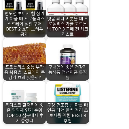
편도선 부어서 침 삼키
기 아플 때 프로폴리스
잇몸 피나고 붓을 때 프
스프레이 실전 구매
로폴리스 가글 고르는
BEST 2 쇼핑 노하우
법 TOP 3 구매 전 체크
공개
리스트
프로폴리스 효능 부작
구내염에 좋은 건강기
용 복용법, 스프레이 목
능식품 엄선제품 특징
감기 효과 있을까?
들
목디스크 팔저림에 좋
구강 건조증 침 마를 때
은 영양제 인기 순위
인공 타액 완벽 정리 초
TOP 10 실구매자 후
보자를 위한 BEST 4
기 총정리
추천