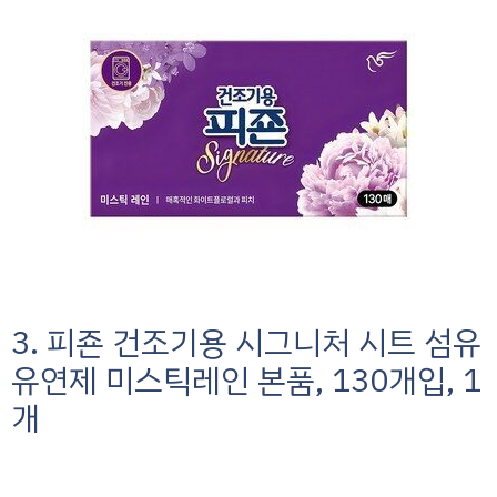
3. 피죤 건조기용 시그니처 시트 섬유
유연제 미스틱레인 본품, 130개입, 1
개