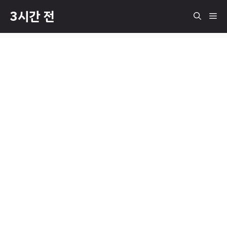
컨
3시간 전
메
텐
츠
로
뉴
건
너
뛰
기