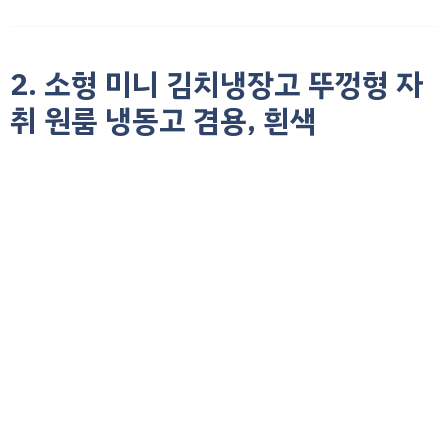
2. 소형 미니 김치냉장고 뚜껑형 자
취 원룸 냉동고 겸용, 흰색