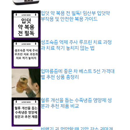
입덧 약 복용 전 필독! 임산부 입덧약
부작용 및 안전한 복용 가이드
성조숙증 억제 주사 루프린 치료 과정
과 치료 적기 놓치지 않는 법
입마름증에 좋은 차 베스트 5선 가격대
별 추천 상품 총정리
혈류 개선을 돕는 수족냉증 영양제 성
분과 추천 제품 비교
비행기 귀 먹먹할 때 기압 감소 귀마개