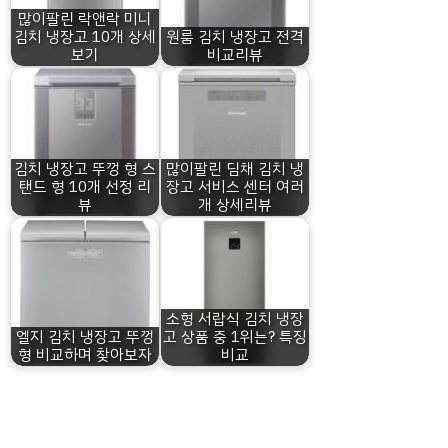
많이팔린 락앤락 미니
김치 냉장고 10개 상세
원룸 김치 냉장고 전격
보기
비교리뷰
김치 냉장고 뚜껑 형 스
많이팔린 딤채 김치 냉
탠드 형 10개 선정 리
장고 서비스 센터 여러
뷰
개 상세리뷰
소형 서랍식 김치 냉장
엘지 김치 냉장고 뚜껑
고 상품 중 1위는? 특징
형 비교하며 찾아보자
비교