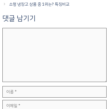
소형 냉장고 상품 중 1위는? 특징비교
댓글 남기기
댓
글
이
름
이
메