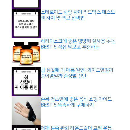
스테로이드 함량 차이 리도멕스 데스오
웬 차이 및 연고 선택법
허리디스크에 좋은 영양제 실사용 추천
BEST 5 직접 써보고 추천하는
침 삼킬때 귀 아픔 원인: 외이도염일까
중이염일까 증상별 진단
손목 건초염에 좋은 음식 쇼핑 가이드
BEST 5 똑똑하게 구매하기
어깨 통증 완화 라운드숄더 교정 운동