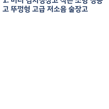
1. 미니 김치냉장고 작은 소형 냉동
고 뚜껑형 고급 저소음 술장고