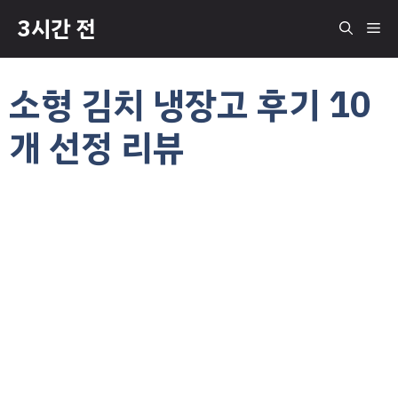
컨
3시간 전
메
텐
츠
로
뉴
소형 김치 냉장고 후기 10
건
너
개 선정 리뷰
뛰
기