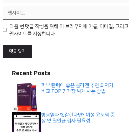
일
웹
사
이
다음 번 댓글 작성을 위해 이 브라우저에 이름, 이메일, 그리고
트
웹사이트를 저장합니다.
Recent Posts
피부 탄력에 좋은 콜라겐 추천 최저가
비교 TOP 7 가장 싸게 사는 방법
방광염과 헷갈린다면? 여성 요도염 증
상 및 원인균 검사 필요성