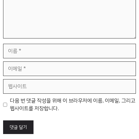
이
름
이
메
일
웹
사
이
다음 번 댓글 작성을 위해 이 브라우저에 이름, 이메일, 그리고
트
웹사이트를 저장합니다.