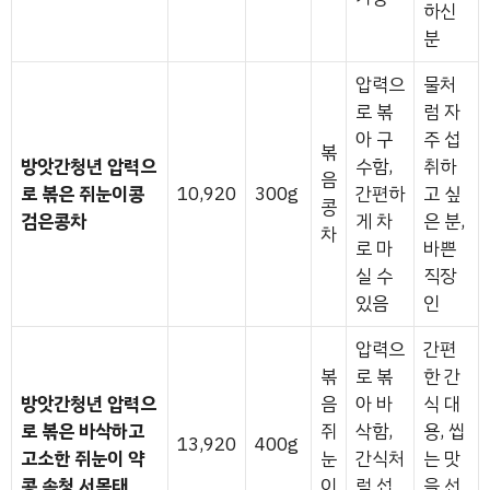
하신
분
압력으
물처
로 볶
럼 자
아 구
주 섭
볶
방앗간청년 압력으
수함,
취하
음
로 볶은 쥐눈이콩
10,920
300g
간편하
고 싶
콩
검은콩차
게 차
은 분,
차
로 마
바쁜
실 수
직장
있음
인
압력으
간편
볶
로 볶
한 간
방앗간청년 압력으
음
아 바
식 대
로 볶은 바삭하고
쥐
삭함,
용, 씹
13,920
400g
고소한 쥐눈이 약
눈
간식처
는 맛
콩 속청 서목태
이
럼 섭
을 선