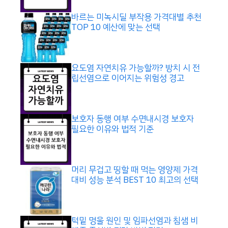
바르는 미녹시딜 부작용 가격대별 추천
TOP 10 예산에 맞는 선택
요도염 자연치유 가능할까? 방치 시 전
립선염으로 이어지는 위험성 경고
보호자 동행 여부 수면내시경 보호자
필요한 이유와 법적 기준
머리 무겁고 띵할 때 먹는 영양제 가격
대비 성능 분석 BEST 10 최고의 선택
턱밑 멍울 원인 및 임파선염과 침샘 비