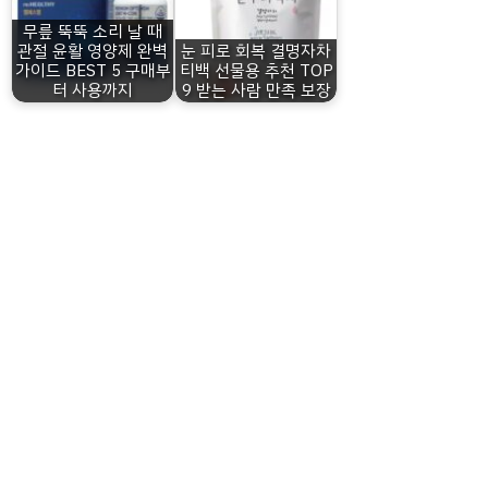
무릎 뚝뚝 소리 날 때
관절 윤활 영양제 완벽
눈 피로 회복 결명자차
가이드 BEST 5 구매부
티백 선물용 추천 TOP
터 사용까지
9 받는 사람 만족 보장