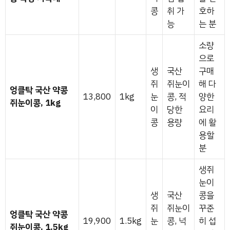
콩
취 가
호하
능
는 분
소량
으로
생
국산
구매
쥐
쥐눈이
해 다
엉클탁 국산 약콩
13,800
1kg
눈
콩, 적
양한
쥐눈이콩, 1kg
이
당한
요리
콩
용량
에 활
용할
분
생쥐
눈이
생
국산
콩을
쥐
쥐눈이
꾸준
엉클탁 국산 약콩
19,900
1.5kg
눈
콩, 넉
히 섭
쥐눈이콩, 1.5kg