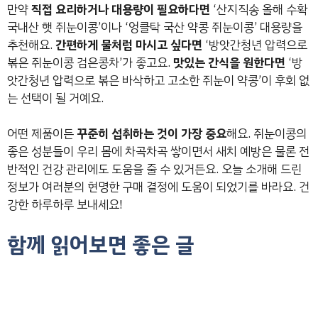
만약
직접 요리하거나 대용량이 필요하다면
‘산지직송 올해 수확
국내산 햇 쥐눈이콩’이나 ‘엉클탁 국산 약콩 쥐눈이콩’ 대용량을
추천해요.
간편하게 물처럼 마시고 싶다면
‘방앗간청년 압력으로
볶은 쥐눈이콩 검은콩차’가 좋고요.
맛있는 간식을 원한다면
‘방
앗간청년 압력으로 볶은 바삭하고 고소한 쥐눈이 약콩’이 후회 없
는 선택이 될 거예요.
어떤 제품이든
꾸준히 섭취하는 것이 가장 중요
해요. 쥐눈이콩의
좋은 성분들이 우리 몸에 차곡차곡 쌓이면서 새치 예방은 물론 전
반적인 건강 관리에도 도움을 줄 수 있거든요. 오늘 소개해 드린
정보가 여러분의 현명한 구매 결정에 도움이 되었기를 바라요. 건
강한 하루하루 보내세요!
함께 읽어보면 좋은 글