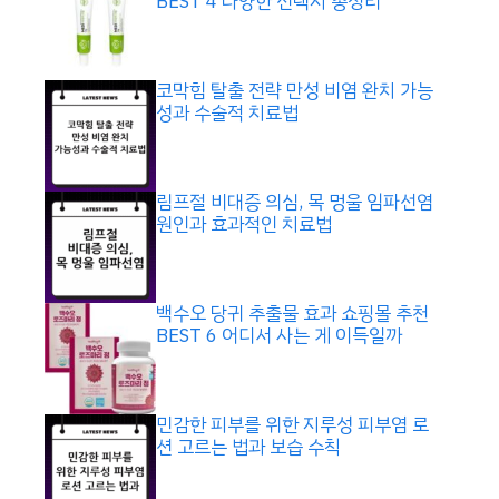
BEST 4 다양한 선택지 총정리
코막힘 탈출 전략 만성 비염 완치 가능
성과 수술적 치료법
림프절 비대증 의심, 목 멍울 임파선염
원인과 효과적인 치료법
백수오 당귀 추출물 효과 쇼핑몰 추천
BEST 6 어디서 사는 게 이득일까
민감한 피부를 위한 지루성 피부염 로
션 고르는 법과 보습 수칙