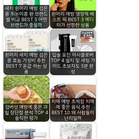
새치 흰머리 예방 검은
콩 쥐눈이콩 환 브랜드
흰머리 예방 영양제 베
별 비교 BEST 5 어떤
스트 픽 BEST 3 에디
브랜드가 좋을까
터가 선정한 상품
흰머리 새치 예방 검은
입술 포진 아시클로버
콩 효능 가성비 추천
TOP 4 설치 및 세팅 가
BEST 7 돈값 하는 상
이드 초보자도 5분 완
품
성
치매 예방 초석잠 치매
검버섯 예방에 좋은 과
에 좋은 음식 추천
일 장단점 분석 TOP 4
BEST 10 왜 사람들이
솔직한 평가
난리일까