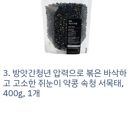
3. 방앗간청년 압력으로 볶은 바삭하
고 고소한 쥐눈이 약콩 속청 서목태,
400g, 1개