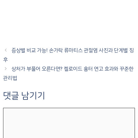
증상별 비교 가능! 손가락 류마티스 관절염 사진과 단계별 징
후
상처가 부풀어 오른다면? 켈로이드 흉터 연고 효과와 꾸준한
관리법
댓글 남기기
댓
글