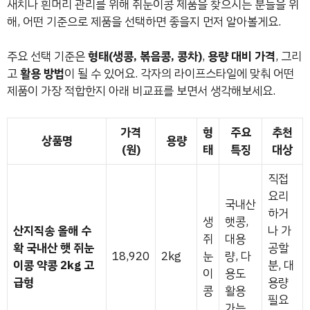
새치나 흰머리 관리를 위해 쥐눈이콩 제품을 찾으시는 분들을 위
해, 어떤 기준으로 제품을 선택하면 좋을지 먼저 알아볼게요.
주요 선택 기준은
형태(생콩, 볶음콩, 콩차)
,
용량 대비 가격
, 그리
고
활용 방법
이 될 수 있어요. 각자의 라이프스타일에 맞춰 어떤
제품이 가장 적합한지 아래 비교표를 보면서 생각해보세요.
가격
형
주요
추천
상품명
용량
(원)
태
특징
대상
직접
요리
국내산
하거
생
햇콩,
산지직송 올해 수
나 가
쥐
대용
확 국내산 햇 쥐눈
공할
18,920
2kg
눈
량, 다
이콩 약콩 2kg 고
분, 대
이
용도
급형
용량
콩
활용
필요
가능