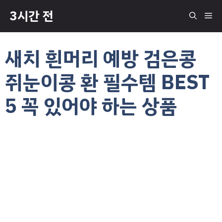
컨
3시간 전
메
텐
츠
로
뉴
새치 흰머리 예방 검은콩
건
너
쥐눈이콩 환 필수템 BEST
뛰
기
5 꼭 있어야 하는 상품