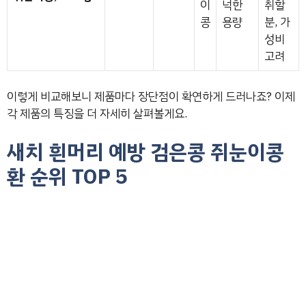
이
넉한
취할
콩
용량
분, 가
성비
고려
이렇게 비교해보니 제품마다 장단점이 확연하게 드러나죠? 이제
각 제품의 특징을 더 자세히 살펴볼게요.
새치 흰머리 예방 검은콩 쥐눈이콩
환 순위 TOP 5