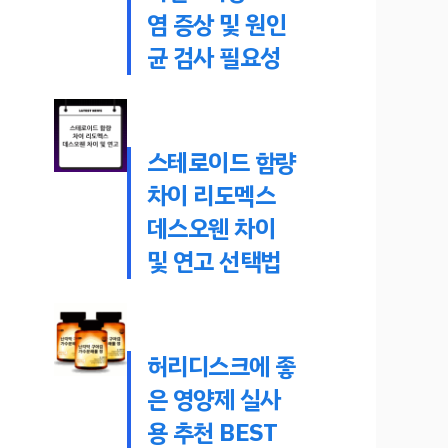
염 증상 및 원인
균 검사 필요성
스테로이드 함량
차이 리도멕스
데스오웬 차이
및 연고 선택법
허리디스크에 좋
은 영양제 실사
용 추천 BEST