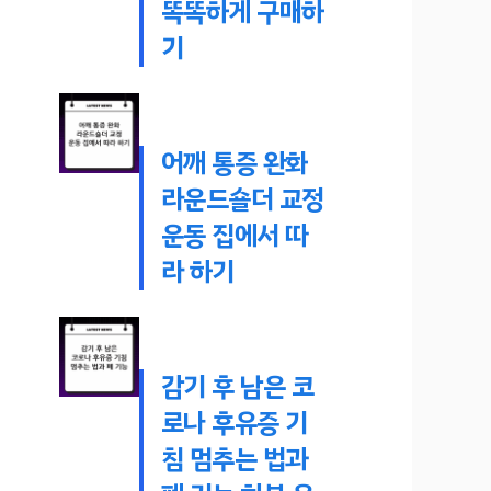
똑똑하게 구매하
기
어깨 통증 완화
라운드숄더 교정
운동 집에서 따
라 하기
감기 후 남은 코
로나 후유증 기
침 멈추는 법과