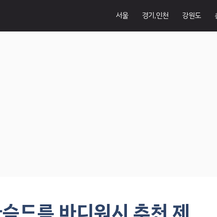
서울
경기,인천
강원도
가슴드름 바디워시 추천 제