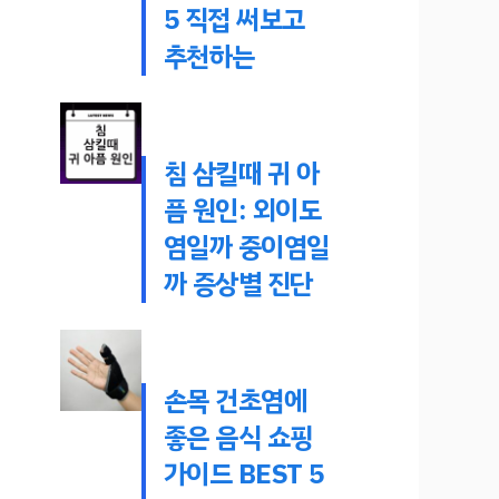
5 직접 써보고
추천하는
침 삼킬때 귀 아
픔 원인: 외이도
염일까 중이염일
까 증상별 진단
손목 건초염에
좋은 음식 쇼핑
가이드 BEST 5