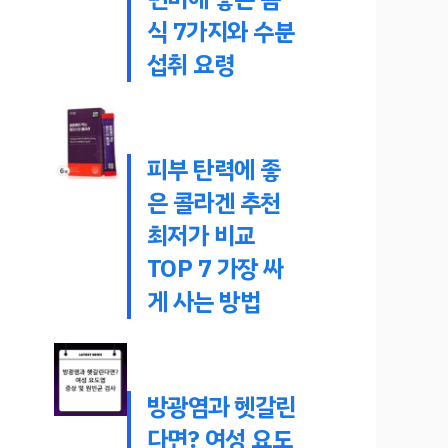
식 7가지와 수분
섭취 요령
피부 탄력에 좋
은 콜라겐 추천
최저가 비교
TOP 7 가장 싸
게 사는 방법
방광염과 헷갈린
다면? 여성 요도