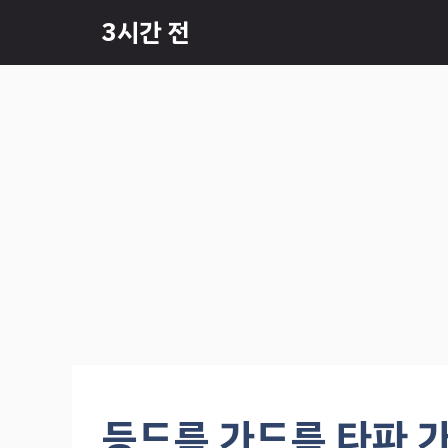
컨
3시간 전
텐
츠
로
건
너
뛰
기
등드름 가드름 타파 