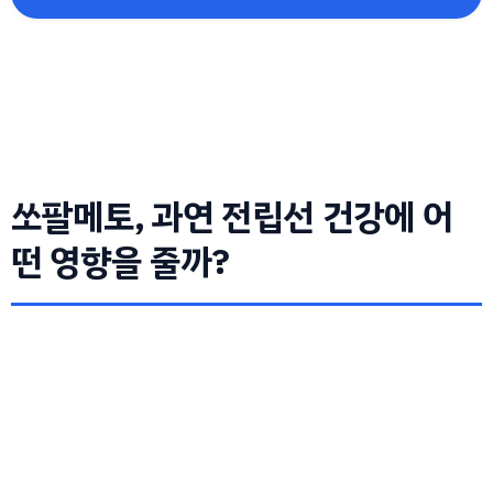
쏘팔메토, 과연 전립선 건강에 어
떤 영향을 줄까?