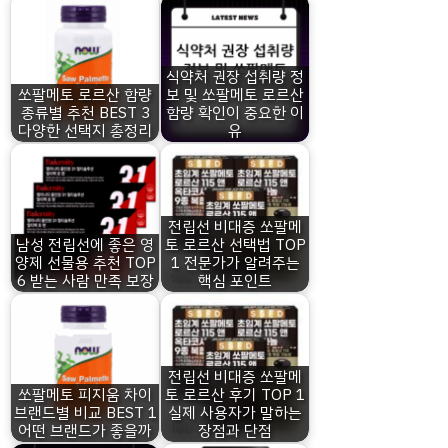
식약처 권장 섭취량 정
쏘팔메토 로르산 함량
보 및 쏘팔메토 로르산
종류별 추천 BEST 3
함량 확인이 중요한 이
다양한 선택지 총정리
유
전립선 비대증 쏘팔메
남성 전립선에 좋은 영
토 로르산 선택법 TOP
양제 선물용 추천 TOP
1 전문가가 알려주는
6 받는 사람 만족 보장
핵심 포인트
전립선 비대증 쏘팔메
쏘팔메토 피지움 차이
토 로르산 후기 TOP 1
브랜드별 비교 BEST 1
실제 사용자가 말하는
어떤 브랜드가 좋을까
장점과 단점