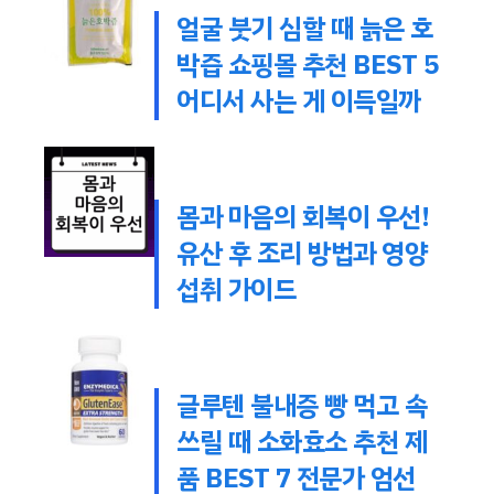
얼굴 붓기 심할 때 늙은 호
박즙 쇼핑몰 추천 BEST 5
어디서 사는 게 이득일까
몸과 마음의 회복이 우선!
유산 후 조리 방법과 영양
섭취 가이드
글루텐 불내증 빵 먹고 속
쓰릴 때 소화효소 추천 제
품 BEST 7 전문가 엄선