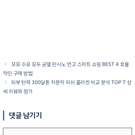
모유 수유 유두 균열 란시노 연고 스마트 쇼핑 BEST 4 효율
적인 구매 방법
피부 탄력 300달톤 저분자 피쉬 콜라겐 비교 분석 TOP 7 상
세 리뷰와 평가
댓글 남기기
댓