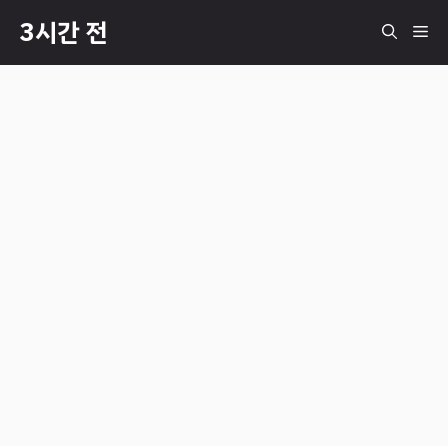
컨
3시간 전
메
텐
츠
로
뉴
건
너
뛰
기